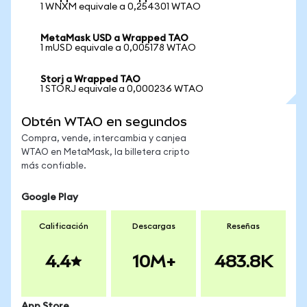
1 WNXM equivale a 0,254301 WTAO
MetaMask USD a Wrapped TAO
1 mUSD equivale a 0,005178 WTAO
Storj a Wrapped TAO
1 STORJ equivale a 0,000236 WTAO
Obtén WTAO en segundos
Compra, vende, intercambia y canjea
WTAO en MetaMask, la billetera cripto
más confiable.
Google Play
Calificación
Descargas
Reseñas
4.4
10M+
483.8K
App Store