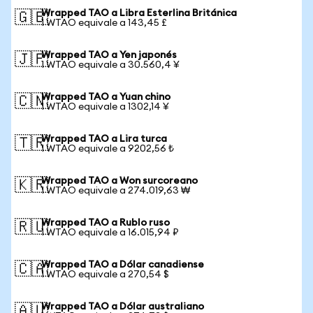
Wrapped TAO a Libra Esterlina Británica
🇬🇧
1 WTAO equivale a 143,45 £
Wrapped TAO a Yen japonés
🇯🇵
1 WTAO equivale a 30.560,4 ¥
Wrapped TAO a Yuan chino
🇨🇳
1 WTAO equivale a 1302,14 ¥
Wrapped TAO a Lira turca
🇹🇷
1 WTAO equivale a 9202,56 ₺
Wrapped TAO a Won surcoreano
🇰🇷
1 WTAO equivale a 274.019,63 ₩
Wrapped TAO a Rublo ruso
🇷🇺
1 WTAO equivale a 16.015,94 ₽
Wrapped TAO a Dólar canadiense
🇨🇦
1 WTAO equivale a 270,54 $
Wrapped TAO a Dólar australiano
🇦🇺