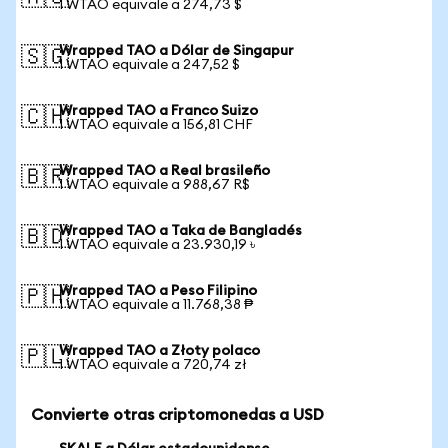
1 WTAO equivale a 274,73 $
Wrapped TAO a Dólar de Singapur
🇸🇬
1 WTAO equivale a 247,52 $
Wrapped TAO a Franco Suizo
🇨🇭
1 WTAO equivale a 156,81 CHF
Wrapped TAO a Real brasileño
🇧🇷
1 WTAO equivale a 988,67 R$
Wrapped TAO a Taka de Bangladés
🇧🇩
1 WTAO equivale a 23.930,19 ৳
Wrapped TAO a Peso Filipino
🇵🇭
1 WTAO equivale a 11.768,38 ₱
Wrapped TAO a Złoty polaco
🇵🇱
1 WTAO equivale a 720,74 zł
Convierte otras criptomonedas a USD