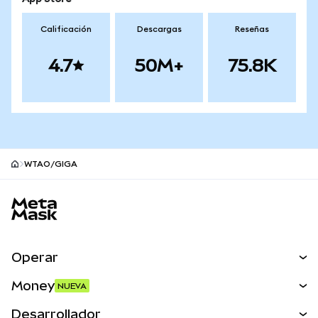
Calificación
Descargas
Reseñas
4.7
50M+
75.8K
WTAO/GIGA
Pie de página del sitio MetaMask
Operar
Canjear
Money
NUEVA
Predecir
NUEVA
Comprar
Desarrollador