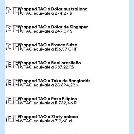
Wrapped TAO a Dólar australiano
🇦🇺
1 WTAO equivale a 274,27 $
Wrapped TAO a Dólar de Singapur
🇸🇬
1 WTAO equivale a 247,07 $
Wrapped TAO a Franco Suizo
🇨🇭
1 WTAO equivale a 156,57 CHF
Wrapped TAO a Real brasileño
🇧🇷
1 WTAO equivale a 987,22 R$
Wrapped TAO a Taka de Bangladés
🇧🇩
1 WTAO equivale a 23.894,23 ৳
Wrapped TAO a Peso Filipino
🇵🇭
1 WTAO equivale a 11.732,46 ₱
Wrapped TAO a Złoty polaco
🇵🇱
1 WTAO equivale a 719,60 zł