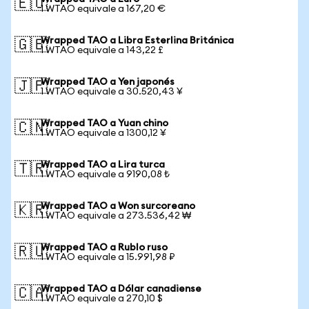
🇪🇺
1 WTAO equivale a 167,20 €
Wrapped TAO a Libra Esterlina Británica
🇬🇧
1 WTAO equivale a 143,22 £
Wrapped TAO a Yen japonés
🇯🇵
1 WTAO equivale a 30.520,43 ¥
Wrapped TAO a Yuan chino
🇨🇳
1 WTAO equivale a 1300,12 ¥
Wrapped TAO a Lira turca
🇹🇷
1 WTAO equivale a 9190,08 ₺
Wrapped TAO a Won surcoreano
🇰🇷
1 WTAO equivale a 273.536,42 ₩
Wrapped TAO a Rublo ruso
🇷🇺
1 WTAO equivale a 15.991,98 ₽
Wrapped TAO a Dólar canadiense
🇨🇦
1 WTAO equivale a 270,10 $