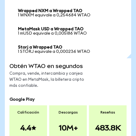
Wrapped NXM a Wrapped TAO
1 WNXM equivale a 0,254684 WTAO
MetaMask USD a Wrapped TAO
1 mUSD equivale a 0,005186 WTAO
Storj a Wrapped TAO
1 STORJ equivale a 0,000236 WTAO
Obtén WTAO en segundos
Compra, vende, intercambia y canjea
WTAO en MetaMask, la billetera cripto
más confiable.
Google Play
Calificación
Descargas
Reseñas
4.4
10M+
483.8K