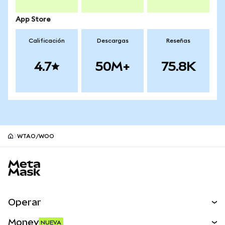
App Store
Calificación
Descargas
Reseñas
4.7
50M+
75.8K
WTAO/WOO
Pie de página del sitio MetaMask
Operar
Canjear
Money
NUEVA