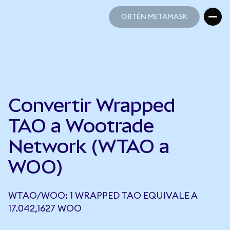
OBTÉN METAMASK
OBTÉN METAMASK
Convertir Wrapped
TAO a Wootrade
Network (WTAO a
WOO)
WTAO/WOO: 1 WRAPPED TAO EQUIVALE A
17.042,1627 WOO