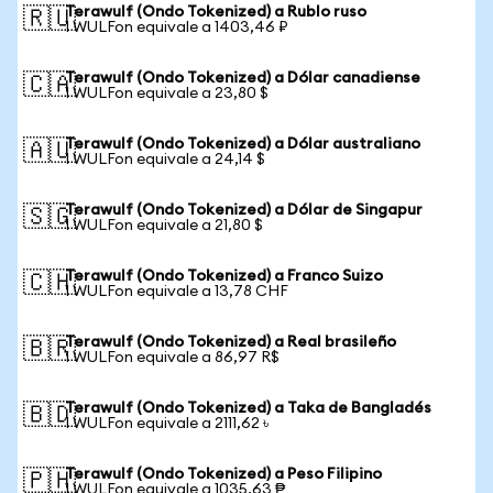
Terawulf (Ondo Tokenized) a Rublo ruso
🇷🇺
1 WULFon equivale a 1403,46 ₽
Terawulf (Ondo Tokenized) a Dólar canadiense
🇨🇦
1 WULFon equivale a 23,80 $
Terawulf (Ondo Tokenized) a Dólar australiano
🇦🇺
1 WULFon equivale a 24,14 $
Terawulf (Ondo Tokenized) a Dólar de Singapur
🇸🇬
1 WULFon equivale a 21,80 $
Terawulf (Ondo Tokenized) a Franco Suizo
🇨🇭
1 WULFon equivale a 13,78 CHF
Terawulf (Ondo Tokenized) a Real brasileño
🇧🇷
1 WULFon equivale a 86,97 R$
Terawulf (Ondo Tokenized) a Taka de Bangladés
🇧🇩
1 WULFon equivale a 2111,62 ৳
Terawulf (Ondo Tokenized) a Peso Filipino
🇵🇭
1 WULFon equivale a 1035,63 ₱