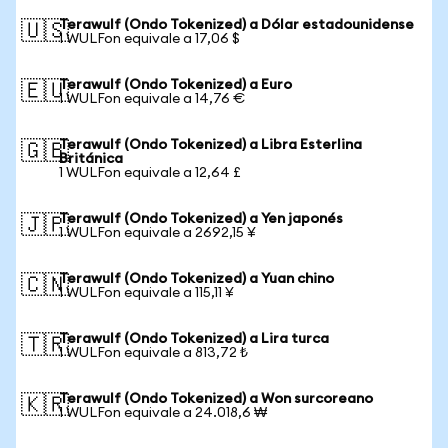
Terawulf (Ondo Tokenized) a Dólar estadounidense
🇺🇸
1 WULFon equivale a 17,06 $
Terawulf (Ondo Tokenized) a Euro
🇪🇺
1 WULFon equivale a 14,76 €
Terawulf (Ondo Tokenized) a Libra Esterlina
🇬🇧
Británica
1 WULFon equivale a 12,64 £
Terawulf (Ondo Tokenized) a Yen japonés
🇯🇵
1 WULFon equivale a 2692,15 ¥
Terawulf (Ondo Tokenized) a Yuan chino
🇨🇳
1 WULFon equivale a 115,11 ¥
Terawulf (Ondo Tokenized) a Lira turca
🇹🇷
1 WULFon equivale a 813,72 ₺
Terawulf (Ondo Tokenized) a Won surcoreano
🇰🇷
1 WULFon equivale a 24.018,6 ₩