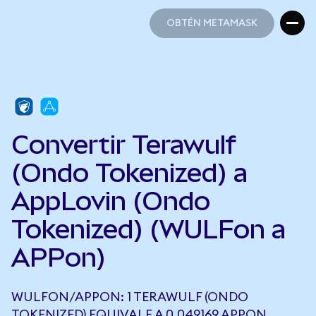
OBTÉN METAMASK
OBTÉN METAMASK
Convertir Terawulf
(Ondo Tokenized) a
AppLovin (Ondo
Tokenized) (WULFon a
APPon)
WULFON/APPON: 1 TERAWULF (ONDO
TOKENIZED) EQUIVALE A 0,049169 APPON