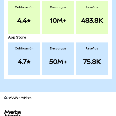
Calificación
Descargas
Reseñas
4.4
10M+
483.8K
App Store
Calificación
Descargas
Reseñas
4.7
50M+
75.8K
WULFon/APPon
Pie de página del sitio MetaMask