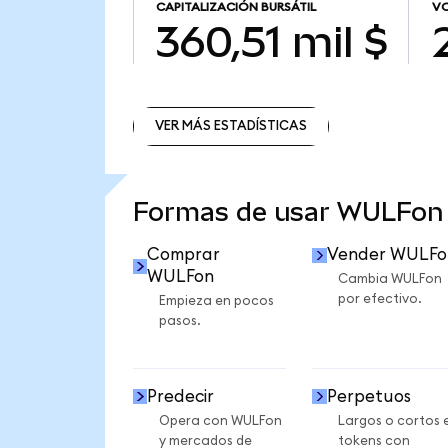
CAPITALIZACIÓN BURSÁTIL
VO
360,51 mil $
VER MÁS ESTADÍSTICAS
VER MÁS ESTADÍSTICAS
Formas de usar WULFon
Comprar
Vender WULFo
WULFon
Cambia WULFon
por efectivo.
Empieza en pocos
pasos.
Predecir
Perpetuos
Opera con WULFon
Largos o cortos 
y mercados de
tokens con