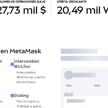
LUMEN DE OPERACIONES
(24 H)
OFERTA CIRCULANTE
27,73 mil $
20,49 mil
 en MetaMask
Operar
n
Intercambiar
WULFon
Intercambia
WULFon en y entre
blockchains.
15m
30m
Staking
en
Pon tu cripto a
trabajar y gana