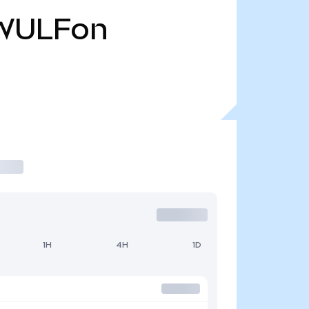
WULFon
1H
4H
1D