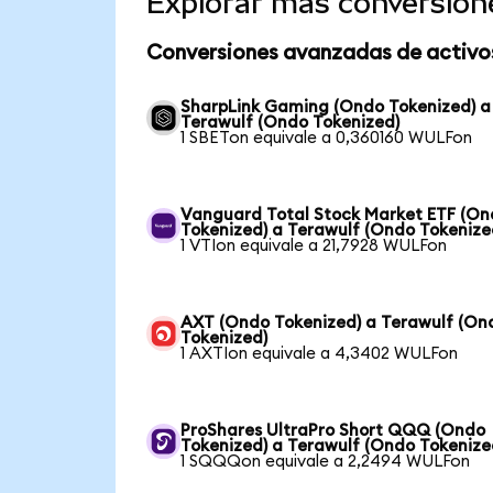
Explorar más conversion
Conversiones avanzadas de activo
SharpLink Gaming (Ondo Tokenized) a
Terawulf (Ondo Tokenized)
1 SBETon equivale a 0,360160 WULFon
Vanguard Total Stock Market ETF (O
Tokenized) a Terawulf (Ondo Tokenize
1 VTIon equivale a 21,7928 WULFon
AXT (Ondo Tokenized) a Terawulf (On
Tokenized)
1 AXTIon equivale a 4,3402 WULFon
ProShares UltraPro Short QQQ (Ondo
Tokenized) a Terawulf (Ondo Tokenize
1 SQQQon equivale a 2,2494 WULFon