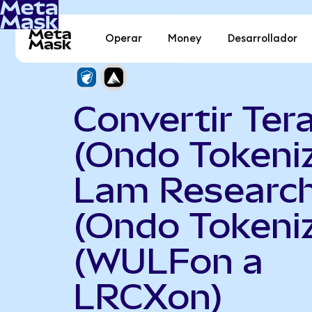
Operar
Money
Desarrollador
Convertir Ter
(Ondo Tokeni
Lam Researc
(Ondo Tokeni
(WULFon a
LRCXon)