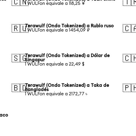
🇨🇳
🇹
1 WULFon equivale a 118,25 ¥
Terawulf (Ondo Tokenized) a Rublo ruso
🇷🇺
🇨
1 WULFon equivale a 1454,09 ₽
Terawulf (Ondo Tokenized) a Dólar de
🇸🇬
🇨
Singapur
1 WULFon equivale a 22,49 $
Terawulf (Ondo Tokenized) a Taka de
🇧🇩
🇵
Bangladés
1 WULFon equivale a 2172,77 ৳
laco