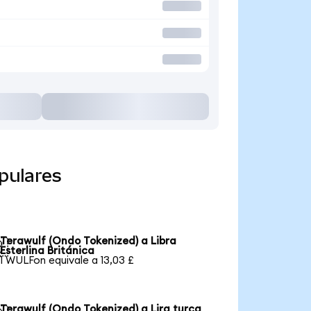
pulares
Terawulf (Ondo Tokenized) a Libra

Esterlina Británica
1 WULFon equivale a 13,03 £
Terawulf (Ondo Tokenized) a Lira turca