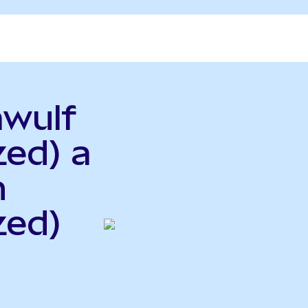
awulf
zed) a
h
zed)