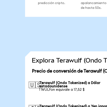
predicción cripto.
apalancamiento
de hasta 50x.
Explora Terawulf (Ondo 
Precio de conversión de Terawulf (
Terawulf (Ondo Tokenized) a Dólar
🇺🇸
estadounidense
1 WULFon equivale a 17,52 $
Terawulf (Ondo Tokenized) a Yen japo