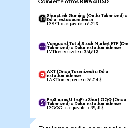
Convierte otros RWA a USD
SharpLink Gaming (Ondo Tokenized) a
Dólar estadounidense
1 SBETon equivale a 6,31 $
Vanguard Total Stock Market ETF (O
Tokenized) a Dólar estadounidense
1 VTIon equivale a 381,81 $
AXT (Ondo Tokenized) a Dólar
estadounidense
1 AXTIon equivale a 76,04 $
ProShares UltraPro Short QQQ (Ondo
Tokenized) a Dólar estadounidense
1 SQQQon equivale a 39,41 $