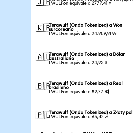
🇯🇵
1 WULFon equivale a 2777,41 ¥
Terawulf (Ondo Tokenized) a Won
🇰🇷
surcoreano
1 WULFon equivale a 24.909,91 ₩
Terawulf (Ondo Tokenized) a Dólar
🇦🇺
australiano
1 WULFon equivale a 24,93 $
Terawulf (Ondo Tokenized) a Real
🇧🇷
brasileño
1 WULFon equivale a 89,77 R$
Terawulf (Ondo Tokenized) a Złoty po
🇵🇱
1 WULFon equivale a 65,42 zł