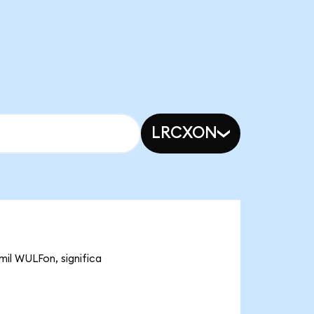
LRCXON
mil WULFon, significa