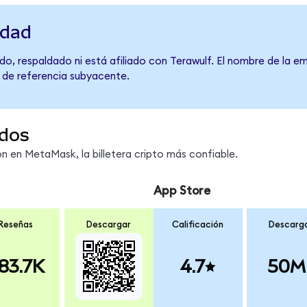
idad
o, respaldado ni está afiliado con Terawulf. El nombre de la em
o de referencia subyacente.
dos
 en MetaMask, la billetera cripto más confiable.
App Store
Reseñas
Descargar
Calificación
Descarg
83.7K
4.7
50M