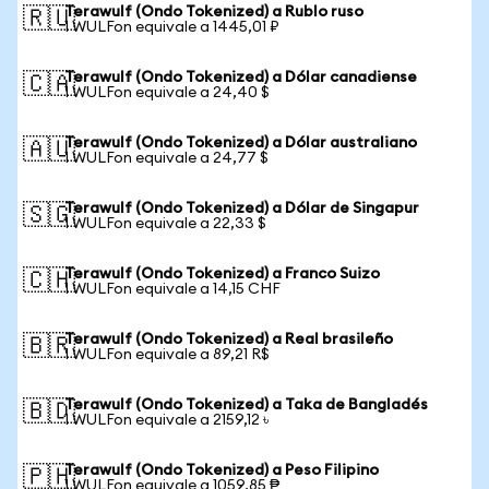
Terawulf (Ondo Tokenized) a Rublo ruso
🇷🇺
1 WULFon equivale a 1445,01 ₽
Terawulf (Ondo Tokenized) a Dólar canadiense
🇨🇦
1 WULFon equivale a 24,40 $
Terawulf (Ondo Tokenized) a Dólar australiano
🇦🇺
1 WULFon equivale a 24,77 $
Terawulf (Ondo Tokenized) a Dólar de Singapur
🇸🇬
1 WULFon equivale a 22,33 $
Terawulf (Ondo Tokenized) a Franco Suizo
🇨🇭
1 WULFon equivale a 14,15 CHF
Terawulf (Ondo Tokenized) a Real brasileño
🇧🇷
1 WULFon equivale a 89,21 R$
Terawulf (Ondo Tokenized) a Taka de Bangladés
🇧🇩
1 WULFon equivale a 2159,12 ৳
Terawulf (Ondo Tokenized) a Peso Filipino
🇵🇭
1 WULFon equivale a 1059,85 ₱