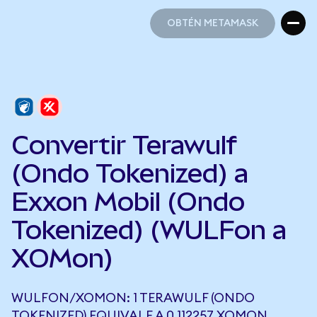
OBTÉN METAMASK
OBTÉN METAMASK
Convertir Terawulf
(Ondo Tokenized) a
Exxon Mobil (Ondo
Tokenized) (WULFon a
XOMon)
WULFON/XOMON: 1 TERAWULF (ONDO
TOKENIZED) EQUIVALE A 0,112257 XOMON