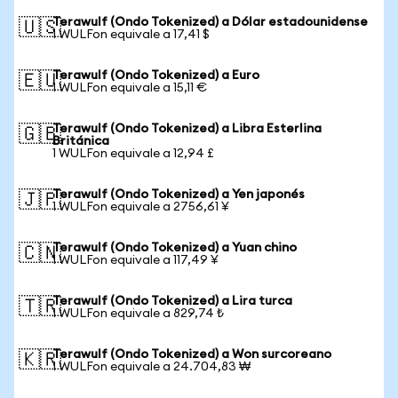
Terawulf (Ondo Tokenized) a Dólar estadounidense
🇺🇸
1 WULFon equivale a 17,41 $
Terawulf (Ondo Tokenized) a Euro
🇪🇺
1 WULFon equivale a 15,11 €
Terawulf (Ondo Tokenized) a Libra Esterlina
🇬🇧
Británica
1 WULFon equivale a 12,94 £
Terawulf (Ondo Tokenized) a Yen japonés
🇯🇵
1 WULFon equivale a 2756,61 ¥
Terawulf (Ondo Tokenized) a Yuan chino
🇨🇳
1 WULFon equivale a 117,49 ¥
Terawulf (Ondo Tokenized) a Lira turca
🇹🇷
1 WULFon equivale a 829,74 ₺
Terawulf (Ondo Tokenized) a Won surcoreano
🇰🇷
1 WULFon equivale a 24.704,83 ₩