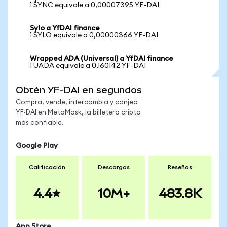
1 SYNC equivale a 0,00007395 YF-DAI
Sylo a YfDAI finance
1 SYLO equivale a 0,00000366 YF-DAI
Wrapped ADA (Universal) a YfDAI finance
1 UADA equivale a 0,160142 YF-DAI
Obtén YF-DAI en segundos
Compra, vende, intercambia y canjea
YF-DAI en MetaMask, la billetera cripto
más confiable.
Google Play
Calificación
Descargas
Reseñas
4.4
10M+
483.8K
App Store