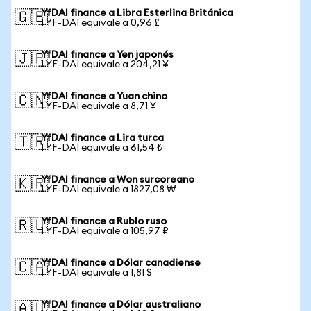
YfDAI finance a Libra Esterlina Británica
🇬🇧
1 YF-DAI equivale a 0,96 £
YfDAI finance a Yen japonés
🇯🇵
1 YF-DAI equivale a 204,21 ¥
YfDAI finance a Yuan chino
🇨🇳
1 YF-DAI equivale a 8,71 ¥
YfDAI finance a Lira turca
🇹🇷
1 YF-DAI equivale a 61,54 ₺
YfDAI finance a Won surcoreano
🇰🇷
1 YF-DAI equivale a 1827,08 ₩
YfDAI finance a Rublo ruso
🇷🇺
1 YF-DAI equivale a 105,97 ₽
YfDAI finance a Dólar canadiense
🇨🇦
1 YF-DAI equivale a 1,81 $
YfDAI finance a Dólar australiano
🇦🇺