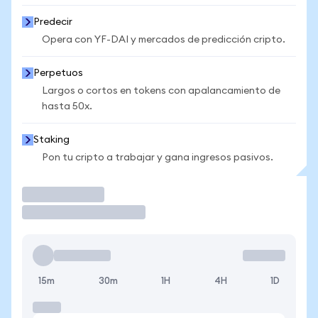
Predecir
Opera con YF-DAI y mercados de predicción cripto.
Perpetuos
Largos o cortos en tokens con apalancamiento de
hasta 50x.
Staking
Pon tu cripto a trabajar y gana ingresos pasivos.
Operar
15m
30m
1H
4H
1D