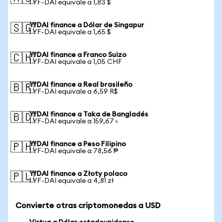
1 YF-DAI equivale a 1,83 $
YfDAI finance a Dólar de Singapur
🇸🇬
1 YF-DAI equivale a 1,65 $
YfDAI finance a Franco Suizo
🇨🇭
1 YF-DAI equivale a 1,05 CHF
YfDAI finance a Real brasileño
🇧🇷
1 YF-DAI equivale a 6,59 R$
YfDAI finance a Taka de Bangladés
🇧🇩
1 YF-DAI equivale a 159,67 ৳
YfDAI finance a Peso Filipino
🇵🇭
1 YF-DAI equivale a 78,56 ₱
YfDAI finance a Złoty polaco
🇵🇱
1 YF-DAI equivale a 4,81 zł
Convierte otras criptomonedas a USD