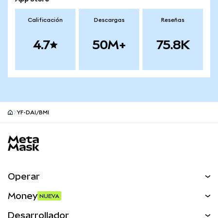
Calificación
Descargas
Reseñas
4.7
50M+
75.8K
YF-DAI/BMI
Pie de página del sitio MetaMask
Operar
Canjear
Money
NUEVA
Predecir
NUEVA
Comprar
Desarrollador