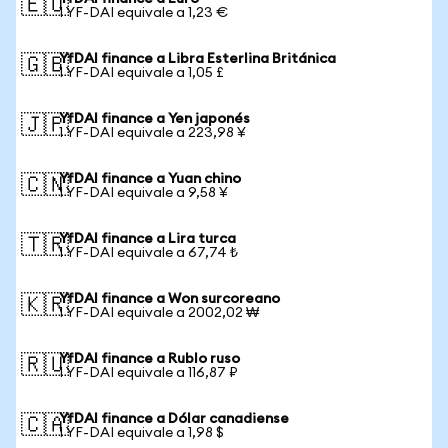
🇪🇺
1 YF-DAI equivale a 1,23 €
YfDAI finance a Libra Esterlina Británica
🇬🇧
1 YF-DAI equivale a 1,05 £
YfDAI finance a Yen japonés
🇯🇵
1 YF-DAI equivale a 223,98 ¥
YfDAI finance a Yuan chino
🇨🇳
1 YF-DAI equivale a 9,58 ¥
YfDAI finance a Lira turca
🇹🇷
1 YF-DAI equivale a 67,74 ₺
YfDAI finance a Won surcoreano
🇰🇷
1 YF-DAI equivale a 2002,02 ₩
YfDAI finance a Rublo ruso
🇷🇺
1 YF-DAI equivale a 116,87 ₽
YfDAI finance a Dólar canadiense
🇨🇦
1 YF-DAI equivale a 1,98 $