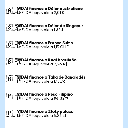
YfDAI finance a Dólar australiano
🇦🇺
1 YF-DAI equivale a 2,01 $
YfDAI finance a Dólar de Singapur
🇸🇬
1 YF-DAI equivale a 1,82 $
YfDAI finance a Franco Suizo
🇨🇭
1 YF-DAI equivale a 1,15 CHF
YfDAI finance a Real brasileño
🇧🇷
1 YF-DAI equivale a 7,26 R$
YfDAI finance a Taka de Bangladés
🇧🇩
1 YF-DAI equivale a 175,76 ৳
YfDAI finance a Peso Filipino
🇵🇭
1 YF-DAI equivale a 86,32 ₱
YfDAI finance a Złoty polaco
🇵🇱
1 YF-DAI equivale a 5,28 zł