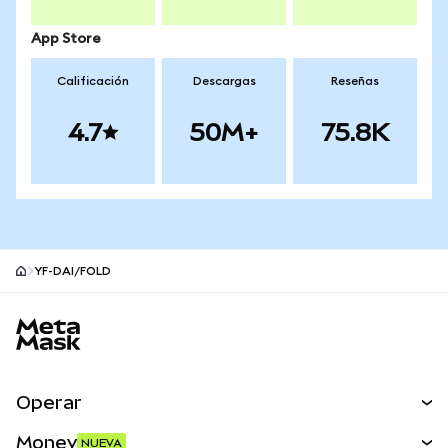
App Store
Calificación
Descargas
Reseñas
4.7
50M+
75.8K
YF-DAI/FOLD
Pie de página del sitio MetaMask
Operar
Canjear
Money
NUEVA