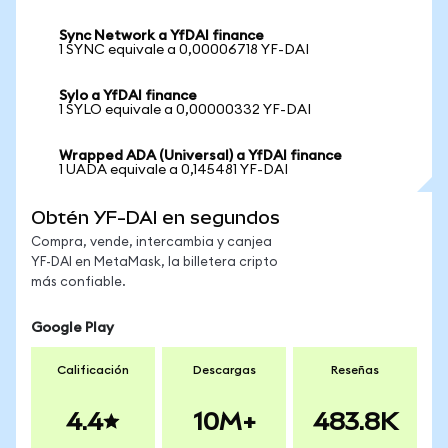
Sync Network a YfDAI finance
1 SYNC equivale a 0,00006718 YF-DAI
Sylo a YfDAI finance
1 SYLO equivale a 0,00000332 YF-DAI
Wrapped ADA (Universal) a YfDAI finance
1 UADA equivale a 0,145481 YF-DAI
Obtén YF-DAI en segundos
Compra, vende, intercambia y canjea
YF-DAI en MetaMask, la billetera cripto
más confiable.
Google Play
Calificación
Descargas
Reseñas
4.4
10M+
483.8K