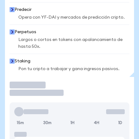
Predecir
Opera con YF-DAI y mercados de predicción cripto.
Perpetuos
Largos o cortos en tokens con apalancamiento de
hasta 50x.
Staking
Pon tu cripto a trabajar y gana ingresos pasivos.
Operar
15m
30m
1H
4H
1D