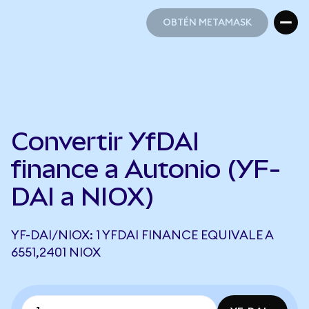
OBTÉN METAMASK
OBTÉN METAMASK
Convertir YfDAI
finance a Autonio (YF-
DAI a NIOX)
YF-DAI/NIOX: 1 YFDAI FINANCE EQUIVALE A
6551,2401 NIOX