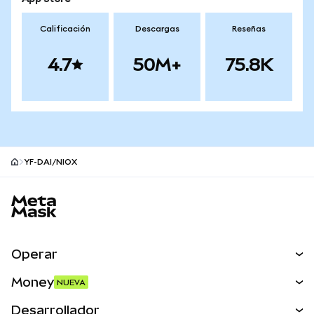
Calificación
Descargas
Reseñas
4.7
50M+
75.8K
YF-DAI/NIOX
Pie de página del sitio MetaMask
Operar
Canjear
Money
NUEVA
Predecir
NUEVA
Comprar
Desarrollador