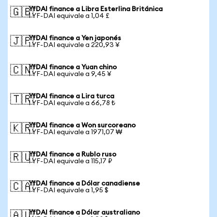
YfDAI finance a Libra Esterlina Británica
🇬🇧
1 YF-DAI equivale a 1,04 £
YfDAI finance a Yen japonés
🇯🇵
1 YF-DAI equivale a 220,93 ¥
YfDAI finance a Yuan chino
🇨🇳
1 YF-DAI equivale a 9,45 ¥
YfDAI finance a Lira turca
🇹🇷
1 YF-DAI equivale a 66,78 ₺
YfDAI finance a Won surcoreano
🇰🇷
1 YF-DAI equivale a 1971,07 ₩
YfDAI finance a Rublo ruso
🇷🇺
1 YF-DAI equivale a 115,17 ₽
YfDAI finance a Dólar canadiense
🇨🇦
1 YF-DAI equivale a 1,95 $
YfDAI finance a Dólar australiano
🇦🇺