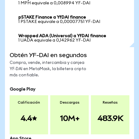
1 MPH equivale a 0,008994 YF-DAI
pSTAKE Finance a YfDAI finance
1 PSTAKE equivale a 0,00007751 YF-DAI
Wrapped ADA (Universal) a YfDAI finance
1 UADA equivale a 0,142962 YF-DAI
Obtén YF-DAI en segundos
Compra, vende, intercambia y canjea
YF-DAI en MetaMask, la billetera cripto
más confiable.
Google Play
Calificación
Descargas
Reseñas
4.4
10M+
483.9K
App Store