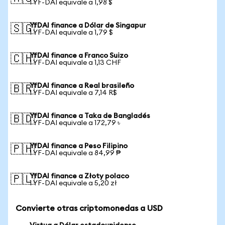
1 YF-DAI equivale a 1,98 $
YfDAI finance a Dólar de Singapur
🇸🇬
1 YF-DAI equivale a 1,79 $
YfDAI finance a Franco Suizo
🇨🇭
1 YF-DAI equivale a 1,13 CHF
YfDAI finance a Real brasileño
🇧🇷
1 YF-DAI equivale a 7,14 R$
YfDAI finance a Taka de Bangladés
🇧🇩
1 YF-DAI equivale a 172,79 ৳
YfDAI finance a Peso Filipino
🇵🇭
1 YF-DAI equivale a 84,99 ₱
YfDAI finance a Złoty polaco
🇵🇱
1 YF-DAI equivale a 5,20 zł
Convierte otras criptomonedas a USD