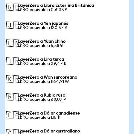
LayerZero a Libra Esterlina Británica
🇬🇧
1 ZRO equivale a 0,6133 £
LayerZero a Yen japonés
🇯🇵
1 ZRO equivale a 130,57 ¥
LayerZero a Yuan chino
🇨🇳
1 ZRO equivale a 5,58 ¥
LayerZero a Lira turca
🇹🇷
1 ZRO equivale a 39,47 ₺
LayerZero a Won surcoreano
🇰🇷
1 ZRO equivale a 1164,91 ₩
LayerZero a Rublo ruso
🇷🇺
1 ZRO equivale a 68,07 ₽
LayerZero a Dólar canadiense
🇨🇦
1 ZRO equivale a 1,15 $
LayerZero a Dólar australiano
🇦🇺