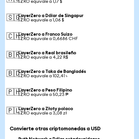
1 ZRO equivale a 1,17 $
LayerZero a Dólar de Singapur
🇸🇬
1 ZRO equivale a 1,06 $
LayerZero a Franco Suizo
🇨🇭
1 ZRO equivale a 0,6686 CHF
LayerZero a Real brasileño
🇧🇷
1 ZRO equivale a 4,22 R$
LayerZero a Taka de Bangladés
🇧🇩
1 ZRO equivale a 102,41 ৳
LayerZero a Peso Filipino
🇵🇭
1 ZRO equivale a 50,23 ₱
LayerZero a Złoty polaco
🇵🇱
1 ZRO equivale a 3,08 zł
Convierte otras criptomonedas a USD