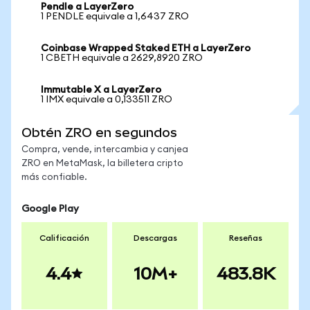
Pendle a LayerZero
1 PENDLE equivale a 1,6437 ZRO
Coinbase Wrapped Staked ETH a LayerZero
1 CBETH equivale a 2629,8920 ZRO
Immutable X a LayerZero
1 IMX equivale a 0,133511 ZRO
Obtén ZRO en segundos
Compra, vende, intercambia y canjea
ZRO en MetaMask, la billetera cripto
más confiable.
Google Play
Calificación
Descargas
Reseñas
4.4
10M+
483.8K