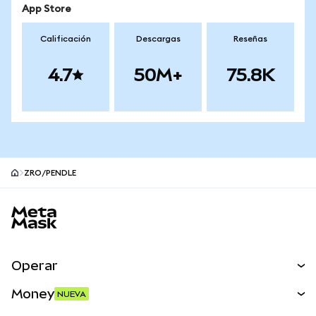
App Store
Calificación
Descargas
Reseñas
4.7
50M+
75.8K
ZRO/PENDLE
Pie de página del sitio MetaMask
Operar
Canjear
Money
NUEVA
Predecir
NUEVA
Comprar