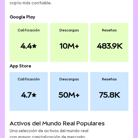
tradicionales del mundo real que representan, que
cripto más confiable.
representan.
Tokenized) en MetaMask.
históricamente son ilíquidos, los activos del mundo
real tokenizados pueden usarse en DeFi para
Google Play
prestar, colateralizar y hacer yield farming.
Calificación
Descargas
Reseñas
4.4
10M+
483.9K
App Store
Calificación
Descargas
Reseñas
4.7
50M+
75.8K
Activos del Mundo Real Populares
Una selección de activos del mundo real
con mayor capitalización de mercado.