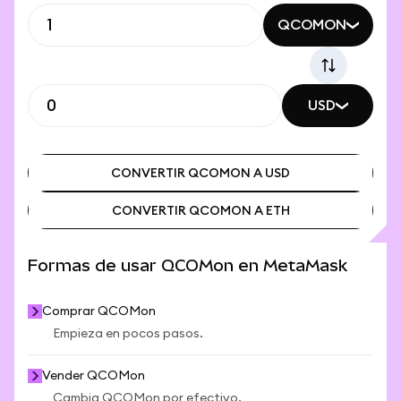
QCOMON
USD
CONVERTIR QCOMON A USD
CONVERTIR QCOMON A ETH
CONVERTIR QCOMON A USD
CONVERTIR QCOMON A ETH
Formas de usar QCOMon en MetaMask
Comprar QCOMon
Empieza en pocos pasos.
Vender QCOMon
Cambia QCOMon por efectivo.