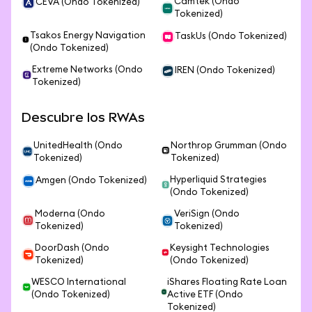
Camtek (Ondo
CEVA (Ondo Tokenized)
Tokenized)
Tsakos Energy Navigation
TaskUs (Ondo Tokenized)
(Ondo Tokenized)
Extreme Networks (Ondo
IREN (Ondo Tokenized)
Tokenized)
Descubre los RWAs
UnitedHealth (Ondo
Northrop Grumman (Ondo
Tokenized)
Tokenized)
Hyperliquid Strategies
Amgen (Ondo Tokenized)
(Ondo Tokenized)
Moderna (Ondo
VeriSign (Ondo
Tokenized)
Tokenized)
DoorDash (Ondo
Keysight Technologies
Tokenized)
(Ondo Tokenized)
WESCO International
iShares Floating Rate Loan
(Ondo Tokenized)
Active ETF (Ondo
Tokenized)