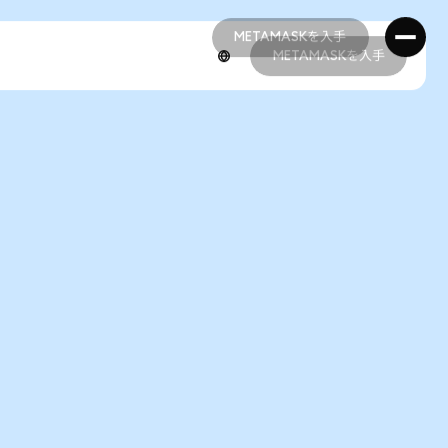
METAMASKを入手
METAMASKを入手
METAMASKを入手
METAMASKを入手