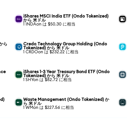
iShares MSCI India ETF (Ondo Tokenized)
から 米ドル
1 INDAon は $50.30 に相当
) から
Credo Technology Group Holding (Ondo
Tokenized) から 米ドル
1 CRDOon は $232.22 に相当
nce
iShares 1-3 Year Treasury Bond ETF (Ondo
Tokenized) から 米ドル
1 SHYon は $82.72 に相当
d)
Waste Management (Ondo Tokenized) か
ら 米ドル
1 WMon は $227.56 に相当