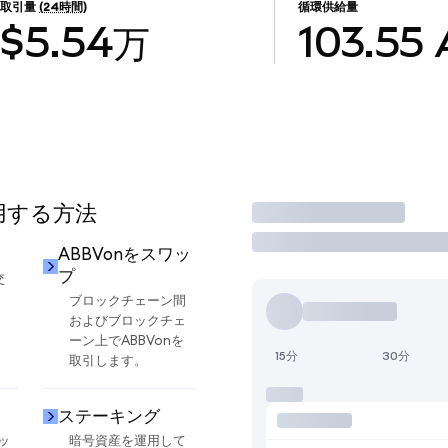
取引量
(24時間)
循環供給量
$5.54万
103.55
使用する方法
取引
ABBVonをスワッ
プ
交
ブロックチェーン間
およびブロックチェ
ーン上でABBVonを
15分
30分
取引します。
ステーキング
ッ
暗号資産を運用して