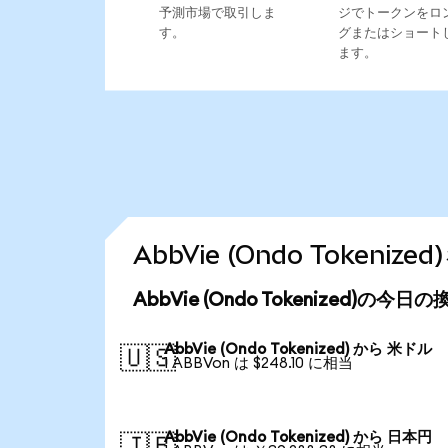
予測市場で取引しま
ジでトークンをロ
す。
グまたはショート
ます。
AbbVie (Ondo Token
AbbVie (Ondo Tokenized)の今日
AbbVie (Ondo Tokenized) から 米ドル
🇺🇸
1 ABBVon は $248.10 に相当
AbbVie (Ondo Tokenized) から 日本円
🇯🇵