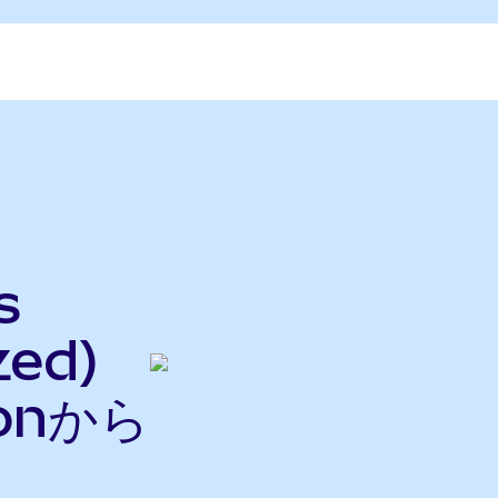
s
zed)
onから