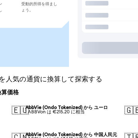
ン
受動的所得を得まし
し
ょう。
ized)を人気の通貨に換算して探索する
の換算価格
AbbVie (Ondo Tokenized) から ユーロ
🇪🇺
🇬
1 ABBVon は €215.20 に相当
AbbVie (Ondo Tokenized) から 中国人民元
🇨🇳
🇹