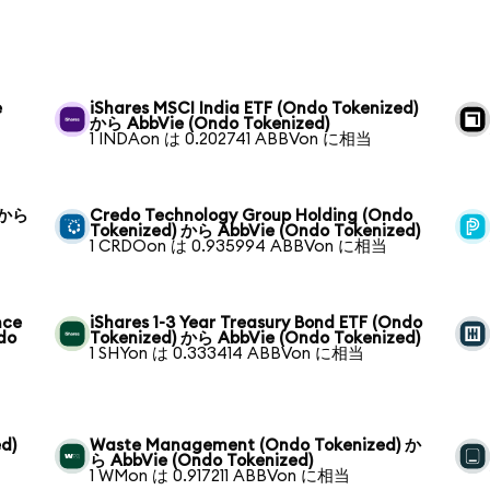
e
iShares MSCI India ETF (Ondo Tokenized)
から AbbVie (Ondo Tokenized)
1 INDAon は 0.202741 ABBVon に相当
) から
Credo Technology Group Holding (Ondo
Tokenized) から AbbVie (Ondo Tokenized)
1 CRDOon は 0.935994 ABBVon に相当
nce
iShares 1-3 Year Treasury Bond ETF (Ondo
do
Tokenized) から AbbVie (Ondo Tokenized)
1 SHYon は 0.333414 ABBVon に相当
d)
Waste Management (Ondo Tokenized) か
ら AbbVie (Ondo Tokenized)
1 WMon は 0.917211 ABBVon に相当