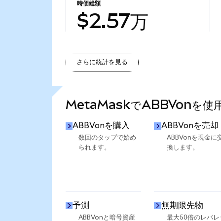
時価総額
$2.57万
さらに統計を見る
さらに統計を見る
MetaMaskでABBVonを
ABBVonを購入
ABBVonを売却
数回のタップで始め
ABBVonを現金に
られます。
換します。
予測
無期限先物
ABBVonと暗号資産
最大50倍のレバレ