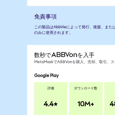
免責事項
この製品はAbbVieによって発行、後援、ま
のみに使用されます。
数秒でABBVonを入手
MetaMaskでABBVonを購入、売却、取
Google Play
評価
ダウンロード数
4.4
10M+
4