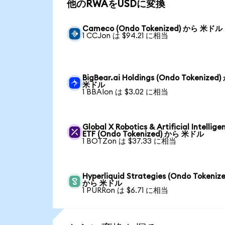
他のRWAをUSDに変換
Cameco (Ondo Tokenized) から 米ドル
1 CCJon は $94.21 に相当
BigBear.ai Holdings (Ondo Tokenized
米ドル
1 BBAIon は $3.02 に相当
Global X Robotics & Artificial Intellige
ETF (Ondo Tokenized) から 米ドル
1 BOTZon は $37.33 に相当
Hyperliquid Strategies (Ondo Tokenize
から 米ドル
1 PURRon は $6.71 に相当