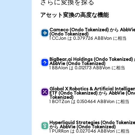
さらに変換を探る
アセット変換の高度な機能
Cameco (Ondo Tokenized) から AbbVi
(Ondo Tokenized)
1 CCJon は 0.379726 ABBVon に相当
BigBear.ai Holdings (Ondo Tokenized
AbbVie (Ondo Tokenized)
1 BBAIon は 0.012173 ABBVon に相当
Global X Robotics & Artificial Intellige
ETF (Ondo Tokenized) から AbbVie (On
Tokenized)
1 BOTZon は 0.150464 ABBVon に相当
Hyperliquid Strategies (Ondo Tokenize
から AbbVie (Ondo Tokenized)
1 PURRon は 0.027046 ABBVon に相当