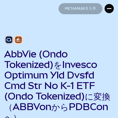
METAMASKを入手
METAMASKを入手
AbbVie (Ondo
Tokenized)をInvesco
Optimum Yld Dvsfd
Cmd Str No K-1 ETF
(Ondo Tokenized)に変換
（ABBVonからPDBCon
へ）