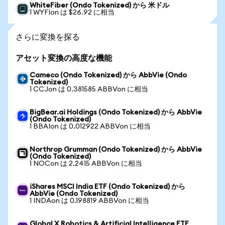
WhiteFiber (Ondo Tokenized) から 米ドル
1 WYFIon は $26.92 に相当
さらに変換を探る
アセット変換の高度な機能
Cameco (Ondo Tokenized) から AbbVie (Ondo
Tokenized)
1 CCJon は 0.381585 ABBVon に相当
BigBear.ai Holdings (Ondo Tokenized) から AbbVie
(Ondo Tokenized)
1 BBAIon は 0.012922 ABBVon に相当
Northrop Grumman (Ondo Tokenized) から AbbVie
(Ondo Tokenized)
1 NOCon は 2.2415 ABBVon に相当
iShares MSCI India ETF (Ondo Tokenized) から
AbbVie (Ondo Tokenized)
1 INDAon は 0.198819 ABBVon に相当
Global X Robotics & Artificial Intelligence ETF