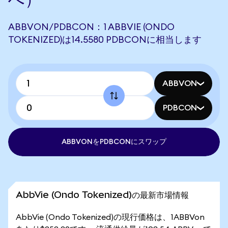
ABBVON/PDBCON：1 ABBVIE (ONDO
TOKENIZED)は14.5580 PDBCONに相当します
ABBVON
PDBCON
ABBVONをPDBCONにスワップ
AbbVie (Ondo Tokenized)の最新市場情報
AbbVie (Ondo Tokenized)の現行価格は、1ABBVon