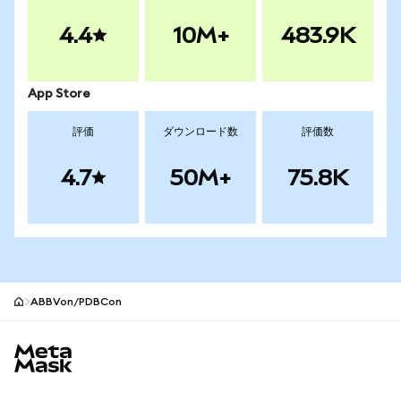
4.4
10M+
483.9K
App Store
評価
ダウンロード数
評価数
4.7
50M+
75.8K
ABBVon/PDBCon
MetaMaskサイトフッター