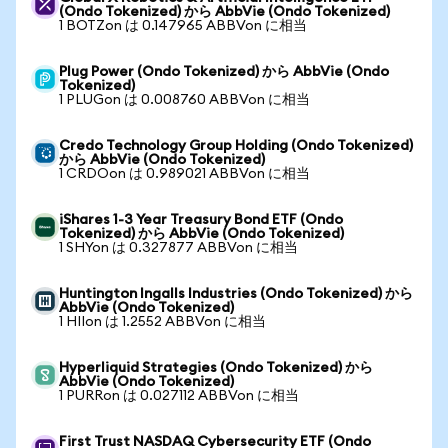
(Ondo Tokenized) から AbbVie (Ondo Tokenized)
1 BOTZon は 0.147965 ABBVon に相当
Plug Power (Ondo Tokenized) から AbbVie (Ondo
Tokenized)
1 PLUGon は 0.008760 ABBVon に相当
Credo Technology Group Holding (Ondo Tokenized)
から AbbVie (Ondo Tokenized)
1 CRDOon は 0.989021 ABBVon に相当
iShares 1-3 Year Treasury Bond ETF (Ondo
Tokenized) から AbbVie (Ondo Tokenized)
1 SHYon は 0.327877 ABBVon に相当
Huntington Ingalls Industries (Ondo Tokenized) から
AbbVie (Ondo Tokenized)
1 HIIon は 1.2552 ABBVon に相当
Hyperliquid Strategies (Ondo Tokenized) から
AbbVie (Ondo Tokenized)
1 PURRon は 0.027112 ABBVon に相当
First Trust NASDAQ Cybersecurity ETF (Ondo