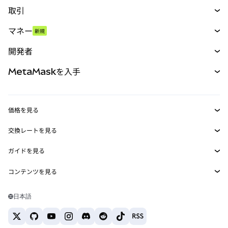
取引
スワップ
マネー
新規
予測
新規
購入
開発者
パーペチュアル
新規
カード
ドキュメントを表示
MetaMaskを入手
RWA
mUSD
新規
ダッシュボード
トランザクションシールド
収益化
Smart Accounts Kit
Agent Wallet
新規
価格を見る
埋め込みウォレット
Snaps
ビットコインの価格
交換レートを見る
MetaMask Connect
イーサリアムの価格
報酬
新規
BTC→USD
Solanaの価格
ガイドを見る
Snaps
セキュリティ
ETH→USD
BTCの購入
Shiba Inuの価格
USDT→INR
コンテンツを見る
Web3サービス
サポート
ETHの購入
Pepeの価格
ビットコインウォレット
BTC→USDT
SOLの購入
キャリア
Tetherの価格
Solanaウォレット
日本語
BTC→INR
PEPEの購入
お問い合わせ
USDCの価格
おすすめの暗号資産カード
ETH→USDT
USDTの購入
Chanlinkの価格
おすすめのモバイル暗号資産ウォレット