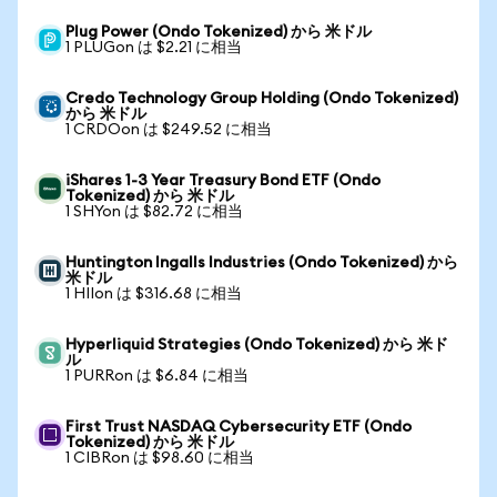
Plug Power (Ondo Tokenized) から 米ドル
1 PLUGon は $2.21 に相当
Credo Technology Group Holding (Ondo Tokenized)
から 米ドル
1 CRDOon は $249.52 に相当
iShares 1-3 Year Treasury Bond ETF (Ondo
Tokenized) から 米ドル
1 SHYon は $82.72 に相当
Huntington Ingalls Industries (Ondo Tokenized) から
米ドル
1 HIIon は $316.68 に相当
Hyperliquid Strategies (Ondo Tokenized) から 米ド
ル
1 PURRon は $6.84 に相当
First Trust NASDAQ Cybersecurity ETF (Ondo
Tokenized) から 米ドル
1 CIBRon は $98.60 に相当