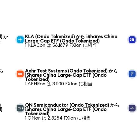
d) か
KLA (Ondo Tokenized) から iShares China
o
Large-Cap ETF (Ondo Tokenized)
1 KLACon は 58.1879 FXIon に相当
から
Aehr Test Systems (Ondo Tokenized) から
iShares China Large-Cap ETF (Ondo
Tokenized)
1 AEHRon は 3.1100 FXIon に相当
s
ON Semiconductor (Ondo Tokenized) から
)
iShares China Large-Cap ETF (Ondo
Tokenized)
1 ONon は 2.3284 FXIon に相当