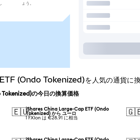
し
ょう。
Cap ETF (Ondo Tokenized)を人気の
(Ondo Tokenized)の今日の換算価格
iShares China Large-Cap ETF (Ondo
🇪🇺
🇬
Tokenized) から ユーロ
1 FXIon は €28.91 に相当
iShares China Large-Cap ETF (Ondo