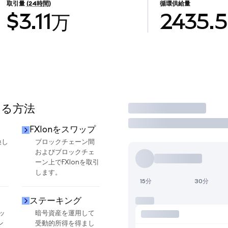
取引量
(24時間)
循環供給量
$3.11万
2435.
する方法
取引
FXIonをスワップ
換し
ブロックチェーン間
およびブロックチェ
ーン上でFXIonを取引
します。
15分
30分
ステーキング
ッ
暗号資産を運用して
ン
受動的所得を得まし