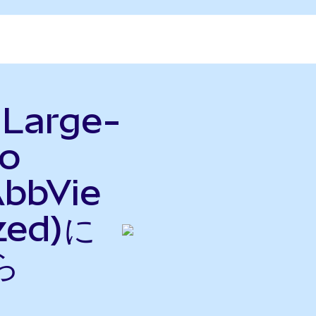
 Large-
o
bbVie
zed)に
ら