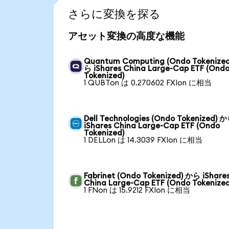
さらに変換を探る
アセット変換の高度な機能
Quantum Computing (Ondo Tokenize
ら iShares China Large-Cap ETF (Ond
Tokenized)
1 QUBTon は 0.270602 FXIon に相当
Dell Technologies (Ondo Tokenized) 
iShares China Large-Cap ETF (Ondo
Tokenized)
1 DELLon は 14.3039 FXIon に相当
Fabrinet (Ondo Tokenized) から iShare
China Large-Cap ETF (Ondo Tokenized
1 FNon は 15.9212 FXIon に相当