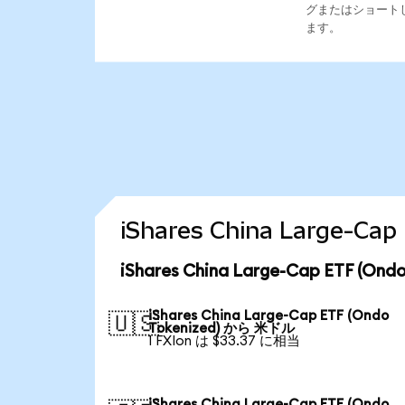
グまたはショート
ます。
iShares China Large-
iShares China Large-Cap ETF 
iShares China Large-Cap ETF (Ondo
🇺🇸
Tokenized) から 米ドル
1 FXIon は $33.37 に相当
iShares China Large-Cap ETF (Ondo