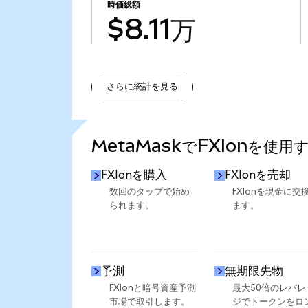
時価総額
$8.11万
さらに統計を見る
さらに統計を見る
MetaMaskでFXIonを使用
FXIonを購入
FXIonを売却
数回のタップで始め
FXIonを現金に交
られます。
ます。
予測
無期限先物
FXIonと暗号資産予測
最大50倍のレバレ
市場で取引します。
ジでトークンをロ