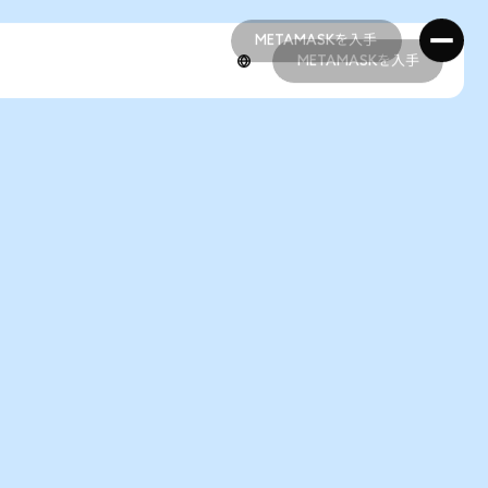
METAMASKを入手
METAMASKを入手
METAMASKを入手
METAMASKを入手