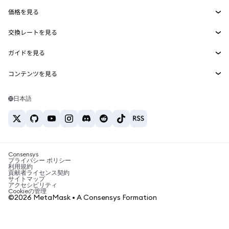
Smart Accounts Kit
Agent Wallet
新規
価格を見る
埋め込みウォレット
Snaps
ビットコインの価格
交換レートを見る
MetaMask Connect
イーサリアムの価格
報酬
新規
BTC→USD
Solanaの価格
ガイドを見る
Snaps
セキュリティ
ETH→USD
BTCの購入
Shiba Inuの価格
USDT→INR
コンテンツを見る
Web3サービス
サポート
ETHの購入
Pepeの価格
ビットコインウォレット
BTC→USDT
SOLの購入
キャリア
Tetherの価格
Solanaウォレット
日本語
BTC→INR
PEPEの購入
お問い合わせ
USDCの価格
おすすめの暗号資産カード
ETH→USDT
USDTの購入
Chanlinkの価格
おすすめのモバイル暗号資産ウォレット
USDT→PHP
USDCの購入
Polymarketとは？
BTC→EUR
SHIBの購入
Consensys
税制関連ニュース
プライバシー ポリシー
利用規約
BNBの購入
貢献者ライセンス契約
暗号資産の購入方法は？
サイトマップ
アクセシビリティ
ビットコインを売るには？
Cookieの管理
©2026 MetaMask • A Consensys Formation