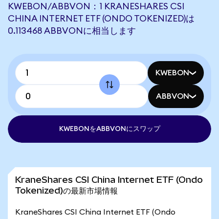
KWEBON/ABBVON：1 KRANESHARES CSI
CHINA INTERNET ETF (ONDO TOKENIZED)は
0.113468 ABBVONに相当します
KWEBON
ABBVON
KWEBONをABBVONにスワップ
KraneShares CSI China Internet ETF (Ondo
Tokenized)の最新市場情報
KraneShares CSI China Internet ETF (Ondo