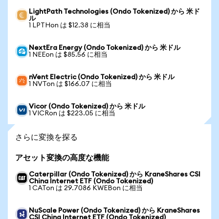
LightPath Technologies (Ondo Tokenized) から 米ド
ル
1 LPTHon は $12.38 に相当
NextEra Energy (Ondo Tokenized) から 米ドル
1 NEEon は $85.56 に相当
nVent Electric (Ondo Tokenized) から 米ドル
1 NVTon は $166.07 に相当
Vicor (Ondo Tokenized) から 米ドル
1 VICRon は $223.05 に相当
さらに変換を探る
アセット変換の高度な機能
Caterpillar (Ondo Tokenized) から KraneShares CSI
China Internet ETF (Ondo Tokenized)
1 CATon は 29.7086 KWEBon に相当
NuScale Power (Ondo Tokenized) から KraneShares
CSI China Internet ETF (Ondo Tokenized)