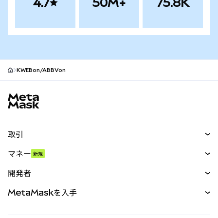
4.7
50M+
75.8K
KWEBon/ABBVon
MetaMaskサイトフッター
取引
スワップ
マネー
新規
予測
新規
購入
開発者
パーペチュアル
新規
カード
ドキュメントを表示
MetaMaskを入手
RWA
mUSD
新規
ダッシュボード
トランザクションシールド
収益化