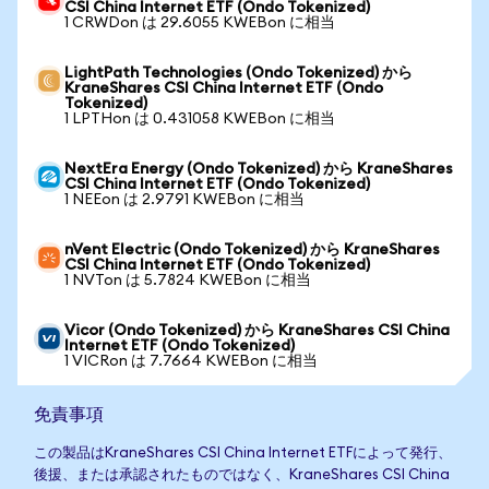
CSI China Internet ETF (Ondo Tokenized)
1 CRWDon は 29.6055 KWEBon に相当
LightPath Technologies (Ondo Tokenized) から
KraneShares CSI China Internet ETF (Ondo
Tokenized)
1 LPTHon は 0.431058 KWEBon に相当
NextEra Energy (Ondo Tokenized) から KraneShares
CSI China Internet ETF (Ondo Tokenized)
1 NEEon は 2.9791 KWEBon に相当
nVent Electric (Ondo Tokenized) から KraneShares
CSI China Internet ETF (Ondo Tokenized)
1 NVTon は 5.7824 KWEBon に相当
Vicor (Ondo Tokenized) から KraneShares CSI China
Internet ETF (Ondo Tokenized)
1 VICRon は 7.7664 KWEBon に相当
免責事項
この製品はKraneShares CSI China Internet ETFによって発行、
後援、または承認されたものではなく、KraneShares CSI China