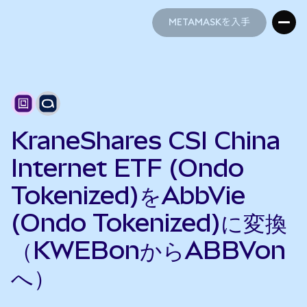
METAMASKを入手
METAMASKを入手
KraneShares CSI China
Internet ETF (Ondo
Tokenized)をAbbVie
(Ondo Tokenized)に変換
（KWEBonからABBVon
へ）