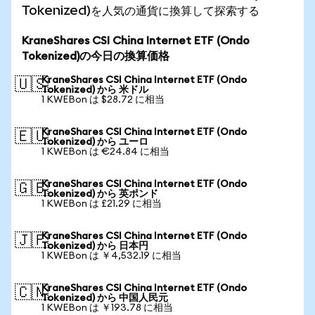
Tokenized)を人気の通貨に換算して探索する
KraneShares CSI China Internet ETF (Ondo
Tokenized)の今日の換算価格
KraneShares CSI China Internet ETF (Ondo
🇺🇸
Tokenized) から 米ドル
1 KWEBon は $28.72 に相当
KraneShares CSI China Internet ETF (Ondo
🇪🇺
Tokenized) から ユーロ
1 KWEBon は €24.84 に相当
KraneShares CSI China Internet ETF (Ondo
🇬🇧
Tokenized) から 英ポンド
1 KWEBon は £21.29 に相当
KraneShares CSI China Internet ETF (Ondo
🇯🇵
Tokenized) から 日本円
1 KWEBon は ￥4,532.19 に相当
KraneShares CSI China Internet ETF (Ondo
🇨🇳
Tokenized) から 中国人民元
1 KWEBon は ￥193.78 に相当