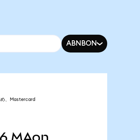
ABNBON
め、Mastercard
06
MAon