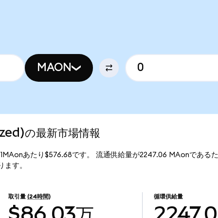
MAON
enized)の最新市場情報
格は、1MAonあたり$576.68です。 流通供給量が2247.06 MAonであるた
となります。
取引量
(24時間)
循環供給量
$86.03万
2247.