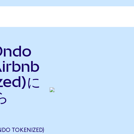
Ondo
irbnb
zed)に
ら
DO TOKENIZED)