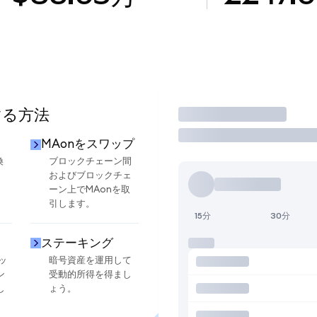
する方法
取引
MAonをスワップ
換
ブロックチェーン間
およびブロックチェ
ーン上でMAonを取
引します。
15分
30分
ステーキング
ッ
暗号資産を運用して
ン
受動的所得を得まし
し
ょう。