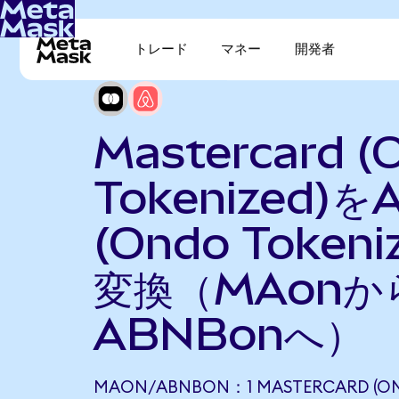
トレード
マネー
開発者
Mastercard (
Tokenized)をA
(Ondo Tokeni
変換（MAonか
ABNBonへ）
MAON/ABNBON：1 MASTERCARD (ON