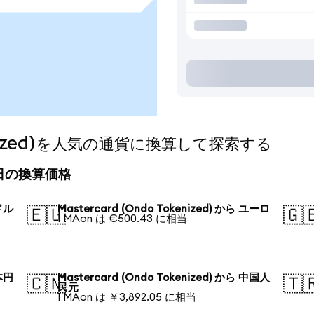
okenized)を人気の通貨に換算して探索する
)の今日の換算価格
米ドル
Mastercard (Ondo Tokenized) から ユーロ
🇪🇺
🇬
1 MAon は €500.43 に相当
日本円
Mastercard (Ondo Tokenized) から 中国人
🇨🇳
🇹
民元
1 MAon は ￥3,892.05 に相当