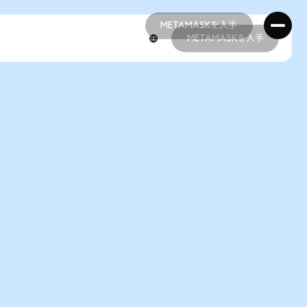
METAMASKを入手
METAMASKを入手
METAMASKを入手
METAMASKを入手