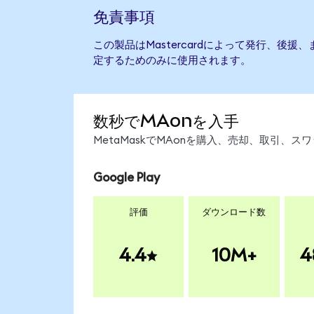
免責事項
この製品はMastercardによって発行、後
定するためのみに使用されます。
数秒でMAonを入手
MetaMaskでMAonを購入、売却、取引、
Google Play
評価
ダウンロード数
4.4
10M+
4