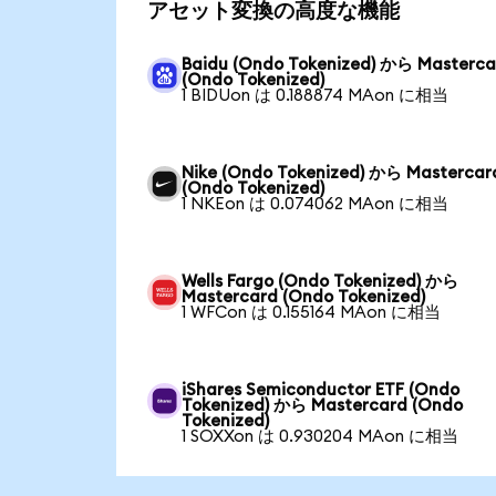
アセット変換の高度な機能
Baidu (Ondo Tokenized) から Masterca
(Ondo Tokenized)
1 BIDUon は 0.188874 MAon に相当
Nike (Ondo Tokenized) から Mastercar
(Ondo Tokenized)
1 NKEon は 0.074062 MAon に相当
Wells Fargo (Ondo Tokenized) から
Mastercard (Ondo Tokenized)
1 WFCon は 0.155164 MAon に相当
iShares Semiconductor ETF (Ondo
Tokenized) から Mastercard (Ondo
Tokenized)
1 SOXXon は 0.930204 MAon に相当