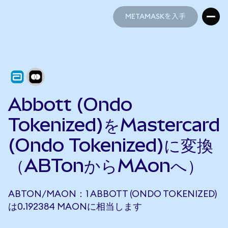
METAMASKを入手
METAMASKを入手
Abbott (Ondo
Tokenized)をMastercard
(Ondo Tokenized)に変換
（ABTonからMAonへ）
ABTON/MAON：1 ABBOTT (ONDO TOKENIZED)
は0.192384 MAONに相当します