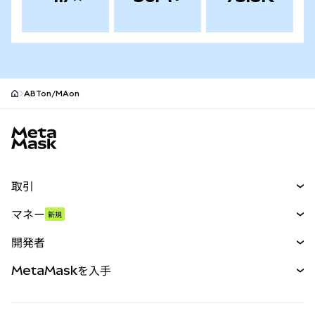
ABTon/MAon
MetaMaskサイトフッター
取引
スワップ
マネー
新規
予測
新規
購入
開発者
パーペチュアル
新規
カード
ドキュメントを表示
MetaMaskを入手
RWA
mUSD
新規
ダッシュボード
トランザクションシールド
収益化
Smart Accounts Kit
Agent Wallet
新規