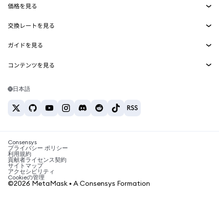
価格を見る
埋め込みウォレット
Snaps
ビットコインの価格
交換レートを見る
MetaMask Connect
イーサリアムの価格
報酬
新規
BTC→USD
Solanaの価格
ガイドを見る
Snaps
セキュリティ
ETH→USD
BTCの購入
Shiba Inuの価格
USDT→INR
コンテンツを見る
Web3サービス
サポート
ETHの購入
Pepeの価格
ビットコインウォレット
BTC→USDT
SOLの購入
キャリア
Tetherの価格
Solanaウォレット
日本語
BTC→INR
PEPEの購入
お問い合わせ
USDCの価格
おすすめの暗号資産カード
ETH→USDT
USDTの購入
Chanlinkの価格
おすすめのモバイル暗号資産ウォレット
USDT→PHP
USDCの購入
Polymarketとは？
BTC→EUR
SHIBの購入
Consensys
税制関連ニュース
プライバシー ポリシー
利用規約
BNBの購入
貢献者ライセンス契約
暗号資産の購入方法は？
サイトマップ
アクセシビリティ
ビットコインを売るには？
Cookieの管理
©2026 MetaMask • A Consensys Formation