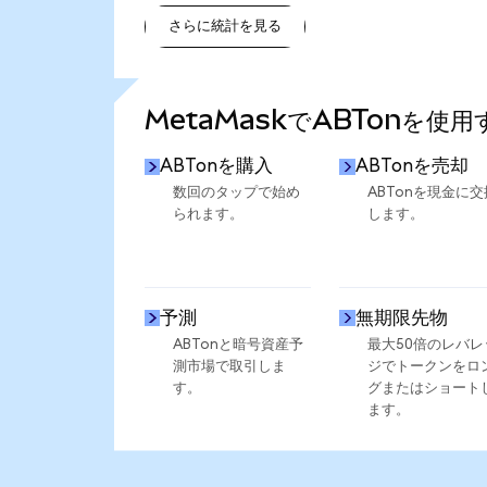
さらに統計を見る
さらに統計を見る
MetaMaskでABTonを使
ABTonを購入
ABTonを売却
数回のタップで始め
ABTonを現金に交
られます。
します。
予測
無期限先物
ABTonと暗号資産予
最大50倍のレバレ
測市場で取引しま
ジでトークンをロ
す。
グまたはショート
ます。