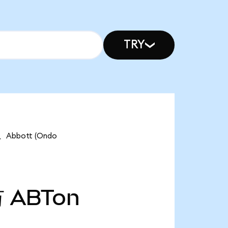
TRY
Abbott (Ondo
万
ABTon