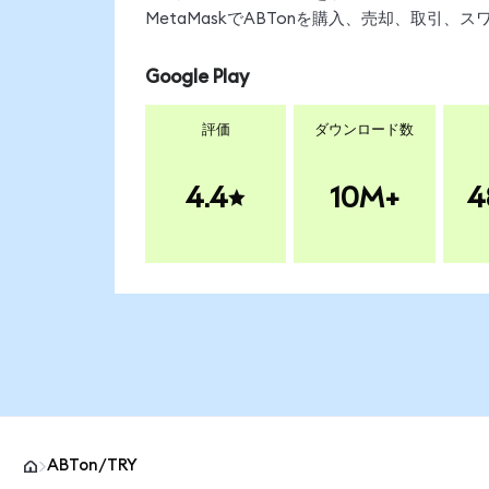
MetaMaskでABTonを購入、売却、取引
Google Play
評価
ダウンロード数
4.4
10M+
4
ABTon/TRY