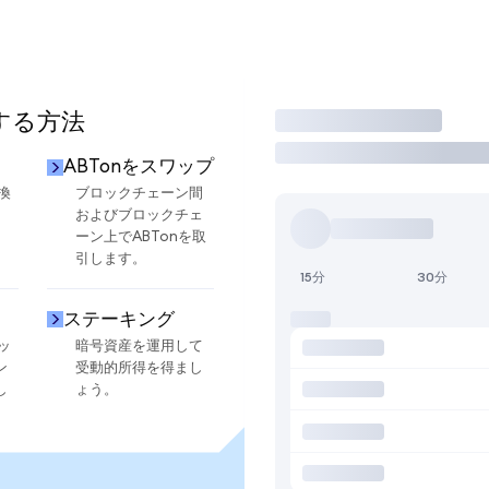
用する方法
取引
ABTonをスワップ
換
ブロックチェーン間
およびブロックチェ
ーン上でABTonを取
引します。
15分
30分
ステーキング
ッ
暗号資産を運用して
ン
受動的所得を得まし
し
ょう。