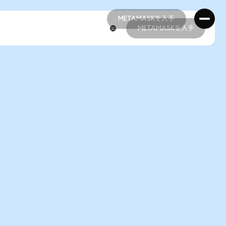
METAMASKを入手
METAMASKを入手
METAMASKを入手
METAMASKを入手