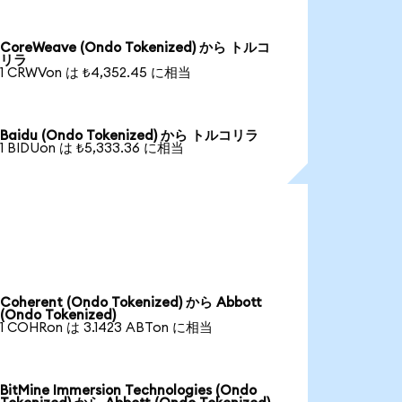
CoreWeave (Ondo Tokenized) から トルコ
リラ
1 CRWVon は ₺4,352.45 に相当
Baidu (Ondo Tokenized) から トルコリラ
1 BIDUon は ₺5,333.36 に相当
Coherent (Ondo Tokenized) から Abbott
(Ondo Tokenized)
1 COHRon は 3.1423 ABTon に相当
BitMine Immersion Technologies (Ondo