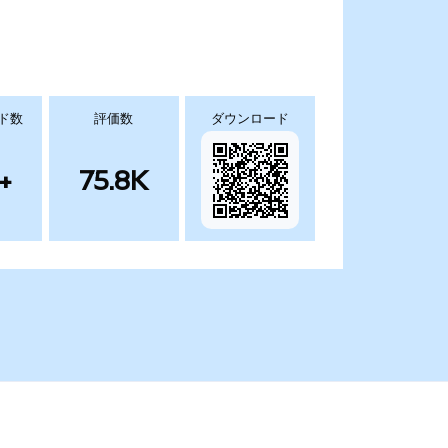
ド数
評価数
ダウンロード
+
75.8K