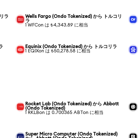
ルコリラ
Wells Fargo (Ondo Tokenized) から トルコリ
ラ
1 WFCon は ₺4,343.89 に相当
リラ
Equinix (Ondo Tokenized) から トルコリラ
1 EQIXon は ₺50,278.58 に相当
Rocket Lab (Ondo Tokenized) から Abbott
(Ondo Tokenized)
1 RKLBon は 0.700365 ABTon に相当
Super Micro Computer (Ondo Tokenized)