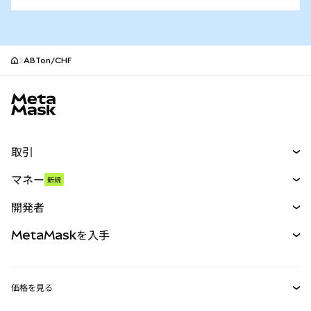
ABTon/CHF
MetaMaskサイトフッター
取引
スワップ
マネー
新規
予測
新規
購入
開発者
パーペチュアル
新規
カード
ドキュメントを表示
MetaMaskを入手
RWA
mUSD
新規
ダッシュボード
トランザクションシールド
収益化
Smart Accounts Kit
Agent Wallet
新規
価格を見る
埋め込みウォレット
Snaps
ビットコインの価格