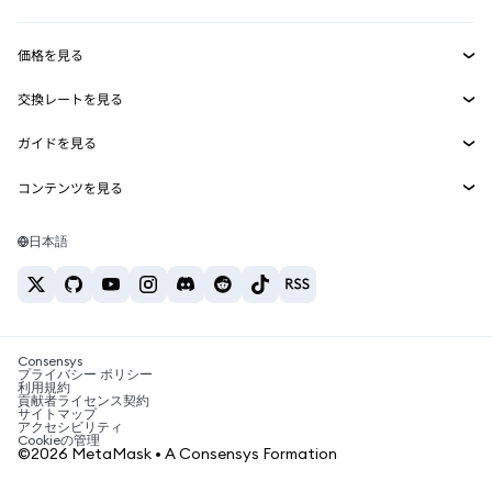
収益化
Smart Accounts Kit
Agent Wallet
新規
価格を見る
埋め込みウォレット
Snaps
ビットコインの価格
交換レートを見る
MetaMask Connect
イーサリアムの価格
報酬
新規
BTC→USD
Solanaの価格
ガイドを見る
Snaps
セキュリティ
ETH→USD
BTCの購入
Shiba Inuの価格
USDT→INR
コンテンツを見る
Web3サービス
サポート
ETHの購入
Pepeの価格
ビットコインウォレット
BTC→USDT
SOLの購入
キャリア
Tetherの価格
Solanaウォレット
日本語
BTC→INR
PEPEの購入
お問い合わせ
USDCの価格
おすすめの暗号資産カード
ETH→USDT
USDTの購入
Chanlinkの価格
おすすめのモバイル暗号資産ウォレット
USDT→PHP
USDCの購入
Polymarketとは？
BTC→EUR
SHIBの購入
Consensys
税制関連ニュース
プライバシー ポリシー
利用規約
BNBの購入
貢献者ライセンス契約
暗号資産の購入方法は？
サイトマップ
アクセシビリティ
ビットコインを売るには？
Cookieの管理
©2026 MetaMask • A Consensys Formation