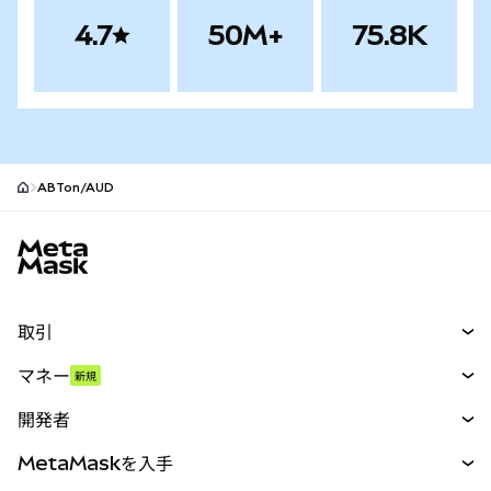
4.7
50M+
75.8K
ABTon/AUD
MetaMaskサイトフッター
取引
スワップ
マネー
新規
予測
新規
購入
開発者
パーペチュアル
新規
カード
ドキュメントを表示
MetaMaskを入手
RWA
mUSD
新規
ダッシュボード
トランザクションシールド