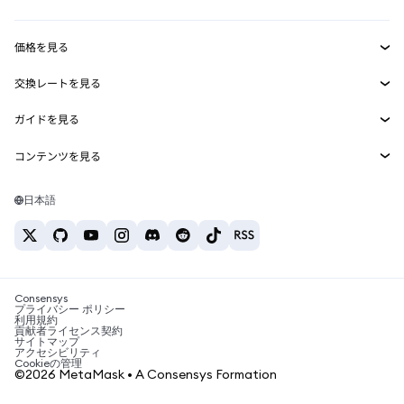
収益化
Smart Accounts Kit
Agent Wallet
新規
価格を見る
埋め込みウォレット
Snaps
ビットコインの価格
交換レートを見る
MetaMask Connect
イーサリアムの価格
報酬
新規
BTC→USD
Solanaの価格
ガイドを見る
Snaps
セキュリティ
ETH→USD
BTCの購入
Shiba Inuの価格
USDT→INR
コンテンツを見る
Web3サービス
サポート
ETHの購入
Pepeの価格
ビットコインウォレット
BTC→USDT
SOLの購入
キャリア
Tetherの価格
Solanaウォレット
日本語
BTC→INR
PEPEの購入
お問い合わせ
USDCの価格
おすすめの暗号資産カード
ETH→USDT
USDTの購入
Chanlinkの価格
おすすめのモバイル暗号資産ウォレット
USDT→PHP
USDCの購入
Polymarketとは？
BTC→EUR
SHIBの購入
Consensys
税制関連ニュース
プライバシー ポリシー
利用規約
BNBの購入
貢献者ライセンス契約
暗号資産の購入方法は？
サイトマップ
アクセシビリティ
ビットコインを売るには？
Cookieの管理
©2026 MetaMask • A Consensys Formation