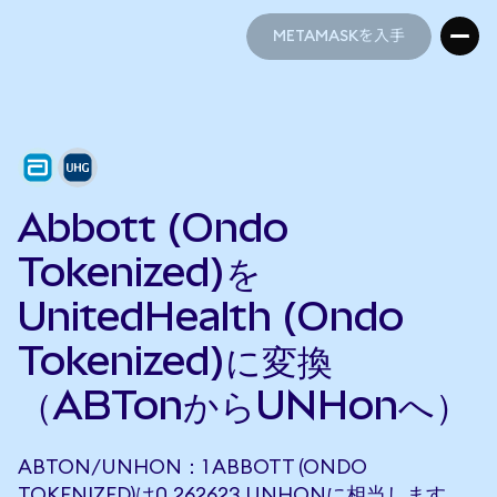
METAMASKを入手
METAMASKを入手
Abbott (Ondo
Tokenized)を
UnitedHealth (Ondo
Tokenized)に変換
（ABTonからUNHonへ）
ABTON/UNHON：1 ABBOTT (ONDO
TOKENIZED)は0.262623 UNHONに相当します