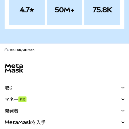
4.7
50M+
75.8K
ABTon/UNHon
MetaMaskサイトフッター
取引
スワップ
マネー
新規
予測
新規
購入
開発者
パーペチュアル
新規
カード
ドキュメントを表示
MetaMaskを入手
RWA
mUSD
新規
ダッシュボード
トランザクションシールド