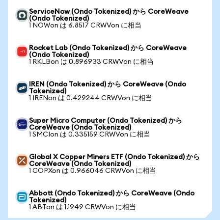
ServiceNow (Ondo Tokenized) から CoreWeave
(Ondo Tokenized)
1 NOWon は 6.8517 CRWVon に相当
Rocket Lab (Ondo Tokenized) から CoreWeave
(Ondo Tokenized)
1 RKLBon は 0.896933 CRWVon に相当
IREN (Ondo Tokenized) から CoreWeave (Ondo
Tokenized)
1 IRENon は 0.429244 CRWVon に相当
Super Micro Computer (Ondo Tokenized) から
CoreWeave (Ondo Tokenized)
1 SMCIon は 0.335159 CRWVon に相当
Global X Copper Miners ETF (Ondo Tokenized) から
CoreWeave (Ondo Tokenized)
1 COPXon は 0.966046 CRWVon に相当
Abbott (Ondo Tokenized) から CoreWeave (Ondo
Tokenized)
1 ABTon は 1.1949 CRWVon に相当