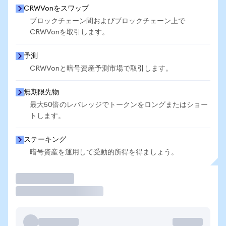
CRWVonをスワップ
ブロックチェーン間およびブロックチェーン上で
CRWVonを取引します。
予測
CRWVonと暗号資産予測市場で取引します。
無期限先物
最大50倍のレバレッジでトークンをロングまたはショー
トします。
ステーキング
暗号資産を運用して受動的所得を得ましょう。
取引