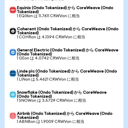
Equinix (Ondo Tokenized) から CoreWeave (Ondo
Tokenized)
1 EQIXon は 11.7611 CRWVon に相当
Coherent (Ondo Tokenized) から CoreWeave (Ondo
Tokenized)
1 COHRon は 4.1394 CRWVon に相当
General Electric (Ondo Tokenized) から CoreWeave
(Ondo Tokenized)
1 GEon は 4.0742 CRWVon に相当
Linde plc (Ondo Tokenized) から CoreWeave (Ondo
Tokenized)
1 LINon は 5.4621 CRWVon に相当
Snowflake (Ondo Tokenized) から CoreWeave
(Ondo Tokenized)
1 SNOWon は 3.5729 CRWVon に相当
Airbnb (Ondo Tokenized) から CoreWeave (Ondo
Tokenized)
1 ABNBon は 1.9009 CRWVon に相当