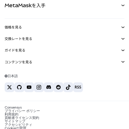
MetaMaskを入手
RWA
mUSD
新規
ダッシュボード
トランザクションシールド
収益化
Smart Accounts Kit
Agent Wallet
新規
価格を見る
埋め込みウォレット
Snaps
ビットコインの価格
交換レートを見る
MetaMask Connect
イーサリアムの価格
報酬
新規
BTC→USD
Solanaの価格
ガイドを見る
Snaps
セキュリティ
ETH→USD
BTCの購入
Shiba Inuの価格
USDT→INR
コンテンツを見る
Web3サービス
サポート
ETHの購入
Pepeの価格
ビットコインウォレット
BTC→USDT
SOLの購入
キャリア
Tetherの価格
Solanaウォレット
日本語
BTC→INR
PEPEの購入
お問い合わせ
USDCの価格
おすすめの暗号資産カード
ETH→USDT
USDTの購入
Chanlinkの価格
おすすめのモバイル暗号資産ウォレット
USDT→PHP
USDCの購入
Polymarketとは？
BTC→EUR
SHIBの購入
Consensys
税制関連ニュース
プライバシー ポリシー
利用規約
BNBの購入
貢献者ライセンス契約
暗号資産の購入方法は？
サイトマップ
アクセシビリティ
ビットコインを売るには？
Cookieの管理