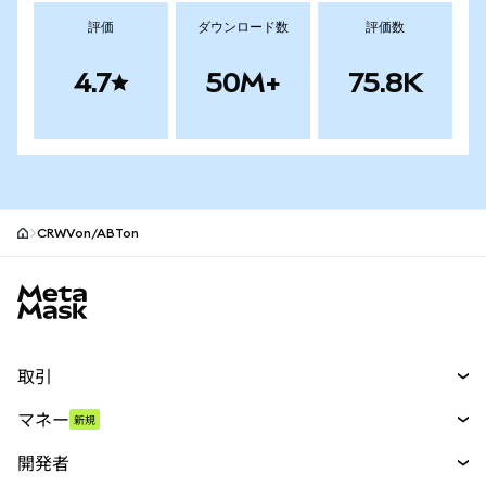
評価
ダウンロード数
評価数
4.7
50M+
75.8K
CRWVon/ABTon
MetaMaskサイトフッター
取引
スワップ
マネー
新規
予測
新規
購入
開発者
パーペチュアル
新規
カード
ドキュメントを表示