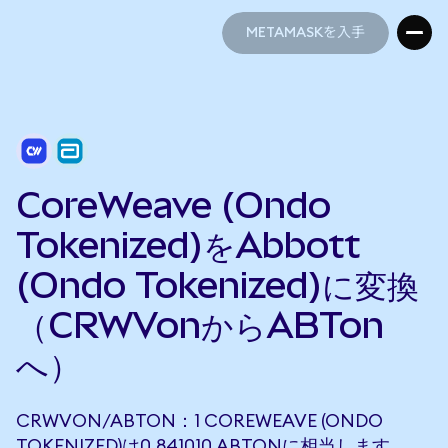
METAMASKを入手
METAMASKを入手
CoreWeave (Ondo
Tokenized)をAbbott
(Ondo Tokenized)に変換
（CRWVonからABTon
へ）
CRWVON/ABTON：1 COREWEAVE (ONDO
TOKENIZED)は0.841010 ABTONに相当します