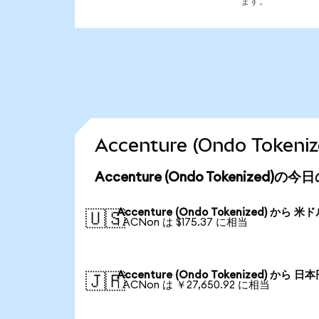
ます。
Accenture (Ondo To
Accenture (Ondo Tokenized)
Accenture (Ondo Tokenized) から 米
🇺🇸
1 ACNon は $175.37 に相当
Accenture (Ondo Tokenized) から 日
🇯🇵
1 ACNon は ￥27,650.92 に相当