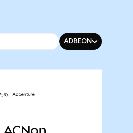
ADBEON
ため、Accenture
3
ACNon