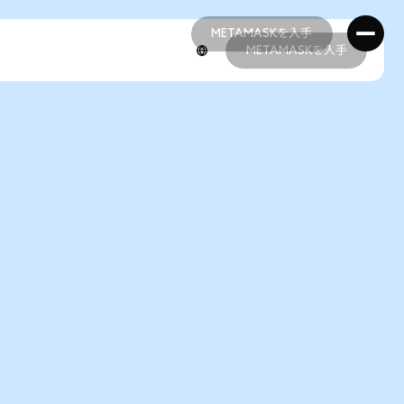
METAMASKを入手
METAMASKを入手
METAMASKを入手
METAMASKを入手