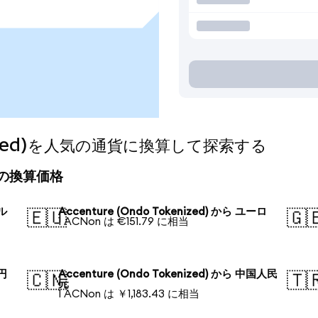
kenized)を人気の通貨に換算して探索する
の今日の換算価格
ドル
Accenture (Ondo Tokenized) から ユーロ
🇪🇺
🇬
1 ACNon は €151.79 に相当
本円
Accenture (Ondo Tokenized) から 中国人民
🇨🇳
🇹
元
1 ACNon は ￥1,183.43 に相当