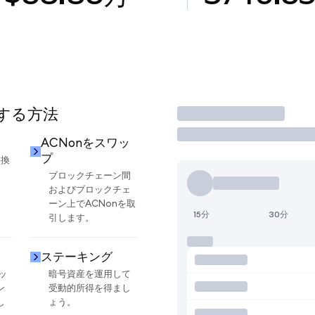
用する方法
取引
ACNonをスワッ
プ
交換
ブロックチェーン間
およびブロックチェ
ーン上でACNonを取
15分
30分
引します。
ステーキング
ッ
暗号資産を運用して
ン
受動的所得を得まし
し
ょう。