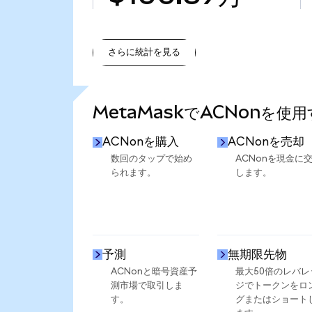
さらに統計を見る
さらに統計を見る
MetaMaskでACNonを使
ACNonを購入
ACNonを売却
数回のタップで始め
ACNonを現金に
られます。
します。
予測
無期限先物
ACNonと暗号資産予
最大50倍のレバレ
測市場で取引しま
ジでトークンをロ
す。
グまたはショート