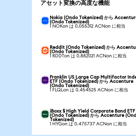
アセット変換の高度な機能
Nokia (Ondo Tokenized) から Accentur
(Ondo Tokenized)
1 NOKon は 0.055312 ACNon に相当
Reddit (Ondo Tokenized) から Accentu
(Ondo Tokenized)
1 RDDTon は 0.882021 ACNon に相当
Franklin US Large Cap Multifactor Ind
ETF (Ondo Tokenized) から Accenture
(Ondo Tokenized)
1 FLQLon は 0.454525 ACNon に相当
iBoxx $ High Yield Corporate Bond ETF
(Ondo Tokenized) から Accenture (On
Tokenized)
1 HYGon は 0.475737 ACNon に相当