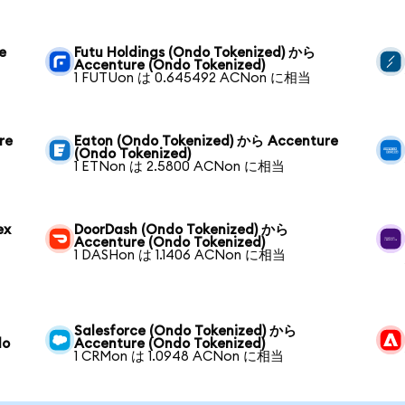
e
Futu Holdings (Ondo Tokenized) から
Accenture (Ondo Tokenized)
1 FUTUon は 0.645492 ACNon に相当
re
Eaton (Ondo Tokenized) から Accenture
(Ondo Tokenized)
1 ETNon は 2.5800 ACNon に相当
ex
DoorDash (Ondo Tokenized) から
Accenture (Ondo Tokenized)
1 DASHon は 1.1406 ACNon に相当
Salesforce (Ondo Tokenized) から
do
Accenture (Ondo Tokenized)
1 CRMon は 1.0948 ACNon に相当