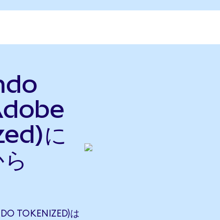
ndo
Adobe
zed)に
から
DO TOKENIZED)は