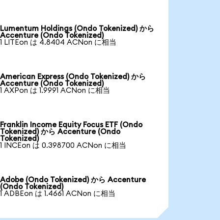
Lumentum Holdings (Ondo Tokenized) から
Accenture (Ondo Tokenized)
1 LITEon は 4.8404 ACNon に相当
American Express (Ondo Tokenized) から
Accenture (Ondo Tokenized)
1 AXPon は 1.9991 ACNon に相当
Franklin Income Equity Focus ETF (Ondo
Tokenized) から Accenture (Ondo
Tokenized)
1 INCEon は 0.398700 ACNon に相当
Adobe (Ondo Tokenized) から Accenture
(Ondo Tokenized)
1 ADBEon は 1.4661 ACNon に相当