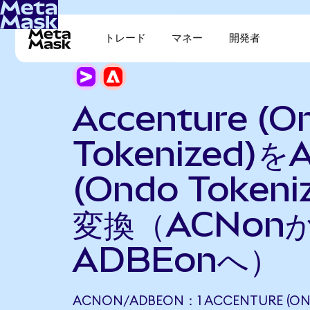
トレード
マネー
開発者
Accenture (O
Tokenized)を
(Ondo Tokeni
変換（ACNon
ADBEonへ）
ACNON/ADBEON：1 ACCENTURE (ON