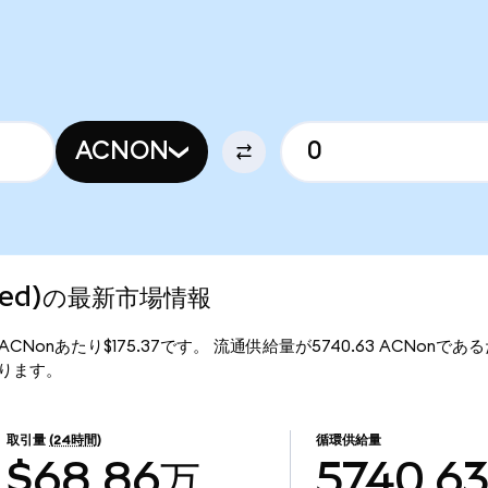
ACNON
nized)の最新市場情報
は、1ACNonあたり$175.37です。 流通供給量が5740.63 ACNonである
となります。
取引量
(24時間)
循環供給量
$68.86万
5740.6