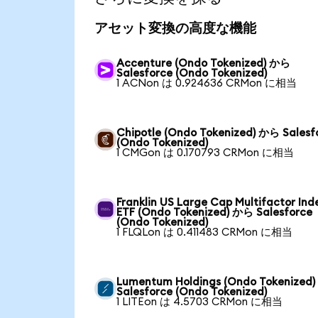
アセット変換の高度な機能
Accenture (Ondo Tokenized) から
Salesforce (Ondo Tokenized)
1 ACNon は 0.924636 CRMon に相当
Chipotle (Ondo Tokenized) から Salesf
(Ondo Tokenized)
1 CMGon は 0.170793 CRMon に相当
Franklin US Large Cap Multifactor Ind
ETF (Ondo Tokenized) から Salesforce
(Ondo Tokenized)
1 FLQLon は 0.411483 CRMon に相当
Lumentum Holdings (Ondo Tokenized
Salesforce (Ondo Tokenized)
1 LITEon は 4.5703 CRMon に相当