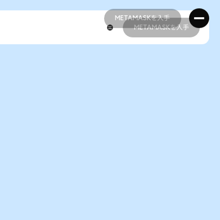
METAMASKを入手
METAMASKを入手
METAMASKを入手
METAMASKを入手