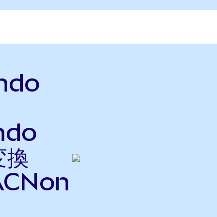
Ondo
ndo
変換
CNon