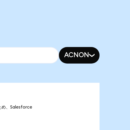
ACNON
め、Salesforce