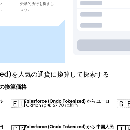
ン
受動的所得を得まし
し
ょう。
kenized)を人気の通貨に換算して探索する
の今日の換算価格
ドル
Salesforce (Ondo Tokenized) から ユーロ
🇪🇺
🇬
1 CRMon は €167.70 に相当
本円
Salesforce (Ondo Tokenized) から 中国人民
🇨🇳
🇹