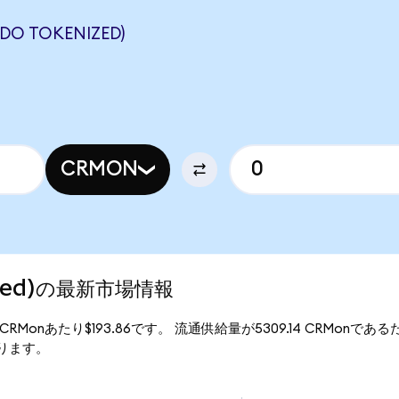
O TOKENIZED)
CRMON
nized)の最新市場情報
は、1CRMonあたり$193.86です。 流通供給量が5309.14 CRMonであるた
となります。