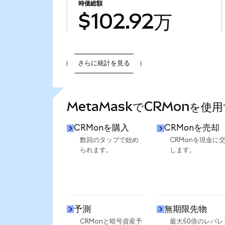
時価総額
$102.92万
さらに統計を見る
さらに統計を見る
MetaMaskでCRMonを使
CRMonを購入
CRMonを売却
数回のタップで始め
CRMonを現金に
られます。
します。
予測
無期限先物
CRMonと暗号資産予
最大50倍のレバレ