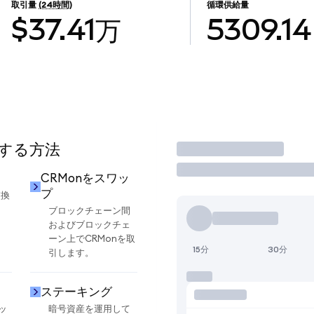
取引量
(24時間)
循環供給量
$37.41万
5309.14
用する方法
取引
CRMonをスワッ
プ
交換
ブロックチェーン間
およびブロックチェ
ーン上でCRMonを取
15分
30分
引します。
ステーキング
ッ
暗号資産を運用して