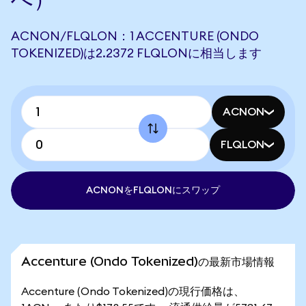
ACNON/FLQLON：1 ACCENTURE (ONDO
TOKENIZED)は2.2372 FLQLONに相当します
ACNON
FLQLON
ACNONをFLQLONにスワップ
Accenture (Ondo Tokenized)の最新市場情報
Accenture (Ondo Tokenized)の現行価格は、