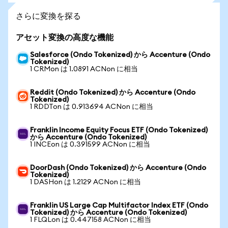
さらに変換を探る
アセット変換の高度な機能
Salesforce (Ondo Tokenized) から Accenture (Ondo
Tokenized)
1 CRMon は 1.0891 ACNon に相当
Reddit (Ondo Tokenized) から Accenture (Ondo
Tokenized)
1 RDDTon は 0.913694 ACNon に相当
Franklin Income Equity Focus ETF (Ondo Tokenized)
から Accenture (Ondo Tokenized)
1 INCEon は 0.391599 ACNon に相当
DoorDash (Ondo Tokenized) から Accenture (Ondo
Tokenized)
1 DASHon は 1.2129 ACNon に相当
Franklin US Large Cap Multifactor Index ETF (Ondo
Tokenized) から Accenture (Ondo Tokenized)
1 FLQLon は 0.447158 ACNon に相当