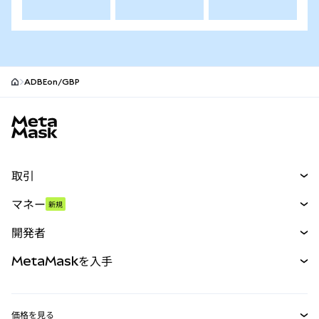
ADBEon/GBP
MetaMaskサイトフッター
取引
スワップ
マネー
新規
予測
新規
購入
開発者
パーペチュアル
新規
カード
ドキュメントを表示
MetaMaskを入手
RWA
mUSD
新規
ダッシュボード
トランザクションシールド
収益化
Smart Accounts Kit
Agent Wallet
新規
価格を見る