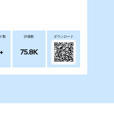
ド数
評価数
ダウンロード
+
75.8K