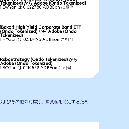
Tokenized) から Adobe (Ondo Tokenized)
1 EWYon は 0.622780 ADBEon に相当
iBoxx $ High Yield Corporate Bond ETF
(Ondo Tokenized) から Adobe (Ondo
Tokenized)
1 HYGon は 0.317496 ADBEon に相当
RoboStrategy (Ondo Tokenized) から
Adobe (Ondo Tokenized)
1 BOTon は 0.114529 ADBEon に相当
名およびその他の商標は、原資産を特定するため