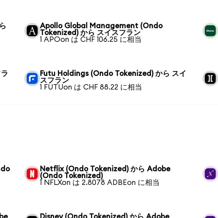
から
Apollo Global Management (Ondo
Tokenized) から スイスフラン
1 APOon は CHF 106.25 に相当
フラ
Futu Holdings (Ondo Tokenized) から スイ
スフラン
1 FUTUon は CHF 88.22 に相当
ndo
Netflix (Ondo Tokenized) から Adobe
(Ondo Tokenized)
1 NFLXon は 2.8078 ADBEon に相当
be
Disney (Ondo Tokenized) から Adobe