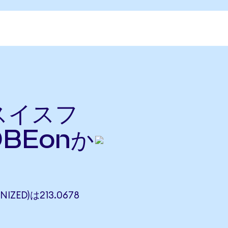
をスイスフ
BEonか
IZED)は213.0678