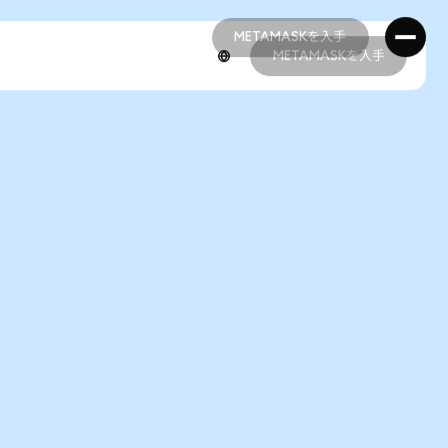
METAMASKを入手
METAMASKを入手
METAMASKを入手
METAMASKを入手