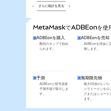
さらに統計を見る
さらに統計を見る
MetaMaskでADBEonを
ADBEonを購入
ADBEonを売却
数回のタップで始め
ADBEonを現金に
られます。
換します。
予測
無期限先物
ADBEonと暗号資産
最大50倍のレバレ
予測市場で取引しま
ジでトークンをロ
す。
グまたはショート
ます。