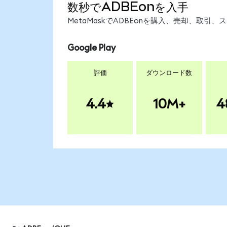
数秒でADBEonを入手
MetaMaskでADBEonを購入、売却、取
Google Play
評価
ダウンロード数
4.4
10M+
4