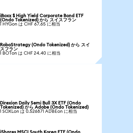
iBoxx $ High Yield Corporate Bond ETF
(Ondo Tokenized) から スイスフラン
1 HYGon は CHF 67.65 に相当
RoboStrategy (Ondo Tokenized) から スイ
スフラン
1 BOTon は CHF 24.40 に相当
Direxion Daily Semi Bull 3X ETF (Ondo
Tokenized) から Adobe (Ondo Tokenized)
1 SOXLon は 0.526871 ADBEon に相当
iShares MSCI South Korea ETF (Ondo