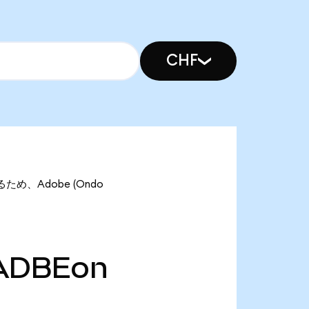
CHF
るため、Adobe (Ondo
ADBEon