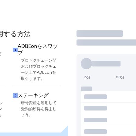
使用する方法
取引
ADBEonをスワッ
プ
交
ブロックチェーン間
およびブロックチェ
ーン上でADBEonを
15分
30分
取引します。
ステーキング
ッ
暗号資産を運用して
ン
受動的所得を得まし
し
ょう。