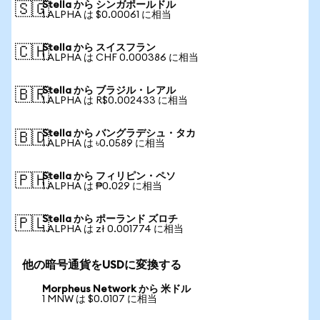
Stella から シンガポールドル
🇸🇬
1 ALPHA は $0.00061 に相当
Stella から スイスフラン
🇨🇭
1 ALPHA は CHF 0.000386 に相当
Stella から ブラジル・レアル
🇧🇷
1 ALPHA は R$0.002433 に相当
Stella から バングラデシュ・タカ
🇧🇩
1 ALPHA は ৳0.0589 に相当
Stella から フィリピン・ペソ
🇵🇭
1 ALPHA は ₱0.029 に相当
Stella から ポーランド ズロチ
🇵🇱
1 ALPHA は zł 0.001774 に相当
他の暗号通貨をUSDに変換する
Morpheus Network から 米ドル
1 MNW は $0.0107 に相当