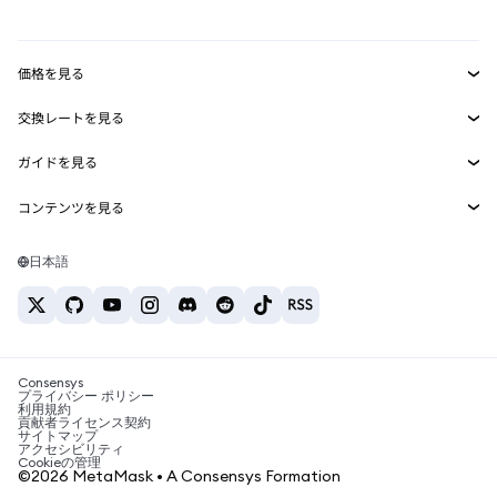
mUSD
新規
ダッシュボード
トランザクションシールド
収益化
Smart Accounts Kit
Agent Wallet
新規
価格を見る
埋め込みウォレット
Snaps
ビットコインの価格
交換レートを見る
MetaMask Connect
イーサリアムの価格
報酬
新規
BTC→USD
Solanaの価格
ガイドを見る
Snaps
セキュリティ
ETH→USD
BTCの購入
Shiba Inuの価格
USDT→INR
コンテンツを見る
Web3サービス
サポート
ETHの購入
Pepeの価格
ビットコインウォレット
BTC→USDT
SOLの購入
キャリア
Tetherの価格
Solanaウォレット
日本語
BTC→INR
PEPEの購入
お問い合わせ
USDCの価格
おすすめの暗号資産カード
ETH→USDT
USDTの購入
Chanlinkの価格
おすすめのモバイル暗号資産ウォレット
USDT→PHP
USDCの購入
Polymarketとは？
BTC→EUR
SHIBの購入
Consensys
税制関連ニュース
プライバシー ポリシー
利用規約
BNBの購入
貢献者ライセンス契約
暗号資産の購入方法は？
サイトマップ
アクセシビリティ
ビットコインを売るには？
Cookieの管理
©2026 MetaMask • A Consensys Formation