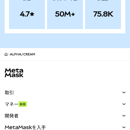
4.7
50M+
75.8K
ALPHA/CREAM
MetaMaskサイトフッター
取引
スワップ
マネー
新規
予測
新規
購入
開発者
パーペチュアル
新規
カード
ドキュメントを表示
MetaMaskを入手
RWA