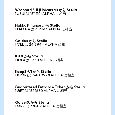
Wrapped SUI (Universal) から Stella
1 USUI は 1511.1101 ALPHA に相当
Hakka Finance から Stella
1 HAKKA は 3.9087 ALPHA に相当
Celsius から Stella
1 CEL は 24.8944 ALPHA に相当
IDEX から Stella
1 IDEX は 1.6811 ALPHA に相当
Keep3rV1 から Stella
1 KP3R は 1640.3978 ALPHA に相当
Guaranteed Entrance Token から Stella
1 GET は 152.1680 ALPHA に相当
QuiverX から Stella
1 QRX は 7.8607 ALPHA に相当