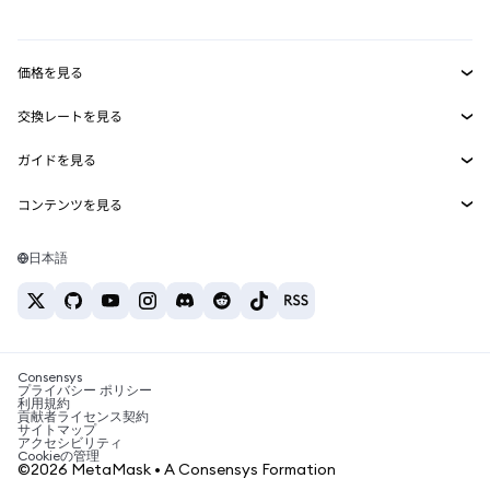
mUSD
新規
ダッシュボード
トランザクションシールド
収益化
Smart Accounts Kit
Agent Wallet
新規
価格を見る
埋め込みウォレット
Snaps
ビットコインの価格
交換レートを見る
MetaMask Connect
イーサリアムの価格
報酬
新規
BTC→USD
Solanaの価格
ガイドを見る
Snaps
セキュリティ
ETH→USD
BTCの購入
Shiba Inuの価格
USDT→INR
コンテンツを見る
Web3サービス
サポート
ETHの購入
Pepeの価格
ビットコインウォレット
BTC→USDT
SOLの購入
キャリア
Tetherの価格
Solanaウォレット
日本語
BTC→INR
PEPEの購入
お問い合わせ
USDCの価格
おすすめの暗号資産カード
ETH→USDT
USDTの購入
Chanlinkの価格
おすすめのモバイル暗号資産ウォレット
USDT→PHP
USDCの購入
Polymarketとは？
BTC→EUR
SHIBの購入
Consensys
税制関連ニュース
プライバシー ポリシー
利用規約
BNBの購入
貢献者ライセンス契約
暗号資産の購入方法は？
サイトマップ
アクセシビリティ
ビットコインを売るには？
Cookieの管理
©2026 MetaMask • A Consensys Formation