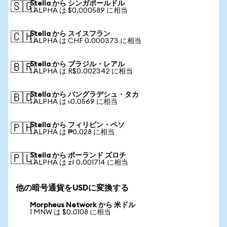
Stella から シンガポールドル
🇸🇬
1 ALPHA は $0.000589 に相当
Stella から スイスフラン
🇨🇭
1 ALPHA は CHF 0.000373 に相当
Stella から ブラジル・レアル
🇧🇷
1 ALPHA は R$0.002342 に相当
Stella から バングラデシュ・タカ
🇧🇩
1 ALPHA は ৳0.0569 に相当
Stella から フィリピン・ペソ
🇵🇭
1 ALPHA は ₱0.028 に相当
Stella から ポーランド ズロチ
🇵🇱
1 ALPHA は zł 0.001714 に相当
他の暗号通貨をUSDに変換する
Morpheus Network から 米ドル
1 MNW は $0.0108 に相当