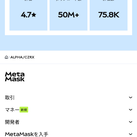
4.7
50M+
75.8K
ALPHA/CZRX
MetaMaskサイトフッター
取引
スワップ
マネー
新規
予測
新規
購入
開発者
パーペチュアル
新規
カード
ドキュメントを表示
MetaMaskを入手
RWA