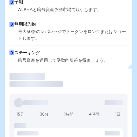
予測
ALPHAと暗号資産予測市場で取引します。
無期限先物
最大50倍のレバレッジでトークンをロングまたはショー
トします。
ステーキング
暗号資産を運用して受動的所得を得ましょう。
取引
15分
30分
1時間
4時間
1日