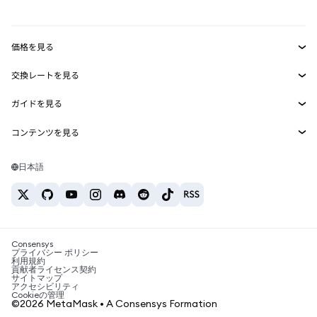
mUSD
新規
ダッシュボード
トランザクションシールド
収益化
Smart Accounts Kit
Agent Wallet
新規
価格を見る
埋め込みウォレット
Snaps
ビットコインの価格
交換レートを見る
MetaMask Connect
イーサリアムの価格
報酬
新規
BTC→USD
Solanaの価格
ガイドを見る
Snaps
セキュリティ
ETH→USD
BTCの購入
Shiba Inuの価格
USDT→INR
コンテンツを見る
Web3サービス
サポート
ETHの購入
Pepeの価格
ビットコインウォレット
BTC→USDT
SOLの購入
キャリア
Tetherの価格
Solanaウォレット
日本語
BTC→INR
PEPEの購入
お問い合わせ
USDCの価格
おすすめの暗号資産カード
ETH→USDT
USDTの購入
Chanlinkの価格
おすすめのモバイル暗号資産ウォレット
USDT→PHP
USDCの購入
Polymarketとは？
BTC→EUR
SHIBの購入
Consensys
税制関連ニュース
プライバシー ポリシー
利用規約
BNBの購入
貢献者ライセンス契約
暗号資産の購入方法は？
サイトマップ
アクセシビリティ
ビットコインを売るには？
Cookieの管理
©2026 MetaMask • A Consensys Formation