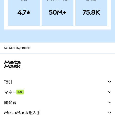
4.7
50M+
75.8K
ALPHA/FRONT
MetaMaskサイトフッター
取引
スワップ
マネー
新規
予測
新規
購入
開発者
パーペチュアル
新規
カード
ドキュメントを表示
MetaMaskを入手
RWA