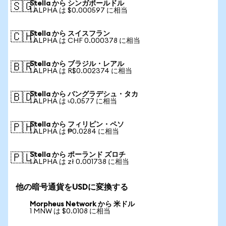
Stella から シンガポールドル
🇸🇬
1 ALPHA は $0.000597 に相当
Stella から スイスフラン
🇨🇭
1 ALPHA は CHF 0.000378 に相当
Stella から ブラジル・レアル
🇧🇷
1 ALPHA は R$0.002374 に相当
Stella から バングラデシュ・タカ
🇧🇩
1 ALPHA は ৳0.0577 に相当
Stella から フィリピン・ペソ
🇵🇭
1 ALPHA は ₱0.0284 に相当
Stella から ポーランド ズロチ
🇵🇱
1 ALPHA は zł 0.001738 に相当
他の暗号通貨をUSDに変換する
Morpheus Network から 米ドル
1 MNW は $0.0108 に相当