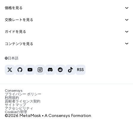
Smart Accounts Kit
Agent Wallet
新規
価格を見る
埋め込みウォレット
Snaps
ビットコインの価格
交換レートを見る
MetaMask Connect
イーサリアムの価格
報酬
新規
BTC→USD
Solanaの価格
ガイドを見る
Snaps
セキュリティ
ETH→USD
BTCの購入
Shiba Inuの価格
USDT→INR
コンテンツを見る
Web3サービス
サポート
ETHの購入
Pepeの価格
ビットコインウォレット
BTC→USDT
SOLの購入
キャリア
Tetherの価格
Solanaウォレット
日本語
BTC→INR
PEPEの購入
お問い合わせ
USDCの価格
おすすめの暗号資産カード
ETH→USDT
USDTの購入
Chanlinkの価格
おすすめのモバイル暗号資産ウォレット
USDT→PHP
USDCの購入
Polymarketとは？
BTC→EUR
SHIBの購入
Consensys
税制関連ニュース
プライバシー ポリシー
利用規約
BNBの購入
貢献者ライセンス契約
暗号資産の購入方法は？
サイトマップ
アクセシビリティ
ビットコインを売るには？
Cookieの管理
©2026 MetaMask • A Consensys Formation