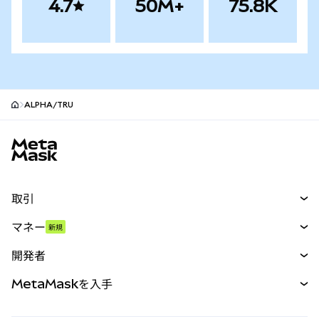
4.7
50M+
75.8K
ALPHA/TRU
MetaMaskサイトフッター
取引
スワップ
マネー
新規
予測
新規
購入
開発者
パーペチュアル
新規
カード
ドキュメントを表示
MetaMaskを入手
RWA
mUSD
新規
ダッシュボード
トランザクションシールド
収益化