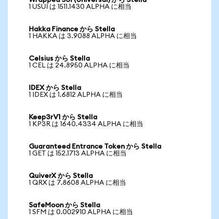
Wrapped SUI (Universal) から Stella
1 USUI は 1511.1430 ALPHA に相当
Hakka Finance から Stella
1 HAKKA は 3.9088 ALPHA に相当
Celsius から Stella
1 CEL は 24.8950 ALPHA に相当
IDEX から Stella
1 IDEX は 1.6812 ALPHA に相当
Keep3rV1 から Stella
1 KP3R は 1640.4334 ALPHA に相当
Guaranteed Entrance Token から Stella
1 GET は 152.1713 ALPHA に相当
QuiverX から Stella
1 QRX は 7.8608 ALPHA に相当
SafeMoon から Stella
1 SFM は 0.002910 ALPHA に相当