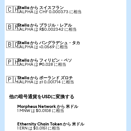
Stella から スイスフラン
🇨🇭
1 ALPHA は CHF 0.000373 に相当
Stella から ブラジル・レアル
🇧🇷
1 ALPHA は R$0.002342 に相当
Stella から バングラデシュ・タカ
🇧🇩
1 ALPHA は ৳0.0569 に相当
Stella から フィリピン・ペソ
🇵🇭
1 ALPHA は ₱0.028 に相当
Stella から ポーランド ズロチ
🇵🇱
1 ALPHA は zł 0.001714 に相当
他の暗号通貨をUSDに変換する
Morpheus Network から 米ドル
1 MNW は $0.0108 に相当
Ethernity Chain Token から 米ドル
1 ERN は $0.0151 に相当