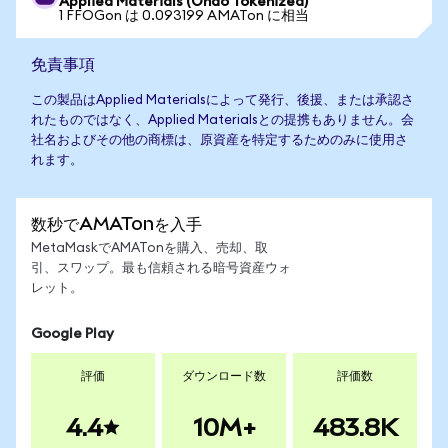
Applied Materials (Ondo Tokenized)
1 FFOGon は 0.093199 AMATon に相当
免責事項
この製品はApplied Materialsによって発行、後援、または承認さ
れたものではなく、Applied Materialsとの提携もありません。会
社名およびその他の商標は、原資産を特定するためのみに使用さ
れます。
数秒でAMATonを入手
MetaMaskでAMATonを購入、売却、取
引、スワップ。最も信頼される暗号資産ウォ
レット。
Google Play
評価
ダウンロード数
評価数
4.4
10M+
483.8K