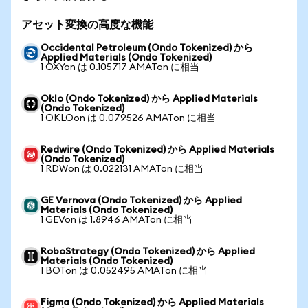
アセット変換の高度な機能
Occidental Petroleum (Ondo Tokenized) から
Applied Materials (Ondo Tokenized)
1 OXYon は 0.105717 AMATon に相当
Oklo (Ondo Tokenized) から Applied Materials
(Ondo Tokenized)
1 OKLOon は 0.079526 AMATon に相当
Redwire (Ondo Tokenized) から Applied Materials
(Ondo Tokenized)
1 RDWon は 0.022131 AMATon に相当
GE Vernova (Ondo Tokenized) から Applied
Materials (Ondo Tokenized)
1 GEVon は 1.8946 AMATon に相当
RoboStrategy (Ondo Tokenized) から Applied
Materials (Ondo Tokenized)
1 BOTon は 0.052495 AMATon に相当
Figma (Ondo Tokenized) から Applied Materials