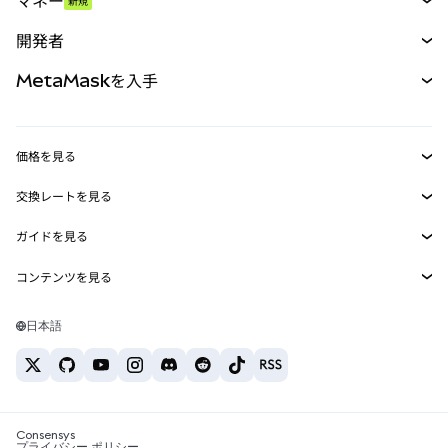
マネー
新規
予測
新規
購入
開発者
パーペチュアル
新規
カード
ドキュメントを表示
MetaMaskを入手
RWA
mUSD
新規
ダッシュボード
トランザクションシールド
収益化
Smart Accounts Kit
Agent Wallet
新規
価格を見る
埋め込みウォレット
Snaps
ビットコインの価格
交換レートを見る
MetaMask Connect
イーサリアムの価格
報酬
新規
BTC→USD
Solanaの価格
ガイドを見る
Snaps
セキュリティ
ETH→USD
BTCの購入
Shiba Inuの価格
USDT→INR
コンテンツを見る
Web3サービス
サポート
ETHの購入
Pepeの価格
ビットコインウォレット
BTC→USDT
SOLの購入
キャリア
Tetherの価格
Solanaウォレット
日本語
BTC→INR
PEPEの購入
お問い合わせ
USDCの価格
おすすめの暗号資産カード
ETH→USDT
USDTの購入
Chanlinkの価格
おすすめのモバイル暗号資産ウォレット
USDT→PHP
USDCの購入
Polymarketとは？
BTC→EUR
SHIBの購入
Consensys
税制関連ニュース
プライバシー ポリシー