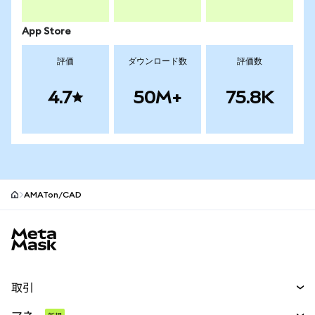
App Store
評価
ダウンロード数
評価数
4.7
50M+
75.8K
AMATon/CAD
MetaMaskサイトフッター
取引
スワップ