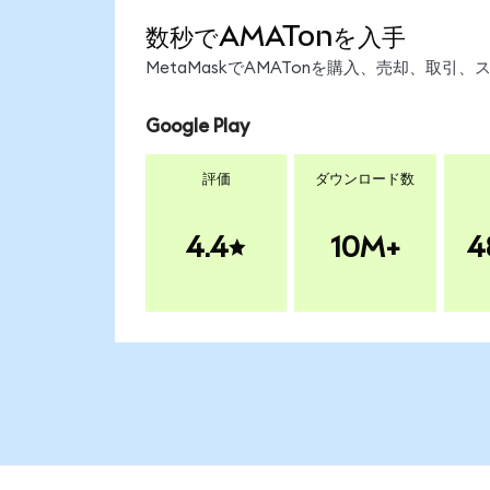
数秒でAMATonを入手
MetaMaskでAMATonを購入、売却、取
Google Play
評価
ダウンロード数
4.4
10M+
4