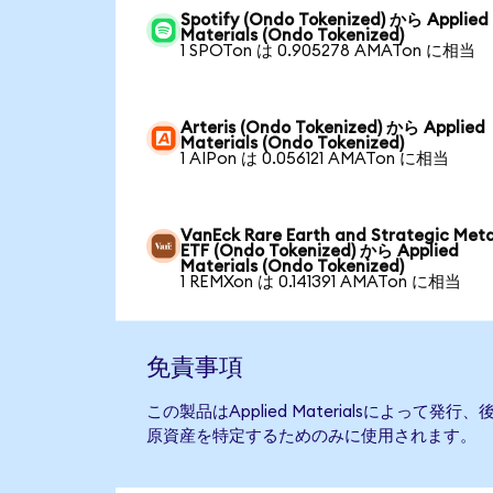
Spotify (Ondo Tokenized) から Applied
Materials (Ondo Tokenized)
1 SPOTon は 0.905278 AMATon に相当
Arteris (Ondo Tokenized) から Applied
Materials (Ondo Tokenized)
1 AIPon は 0.056121 AMATon に相当
VanEck Rare Earth and Strategic Meta
ETF (Ondo Tokenized) から Applied
Materials (Ondo Tokenized)
1 REMXon は 0.141391 AMATon に相当
免責事項
この製品はApplied Materialsによって
原資産を特定するためのみに使用されます。