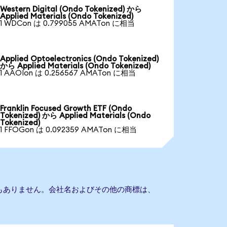
Western Digital (Ondo Tokenized) から
Applied Materials (Ondo Tokenized)
1 WDCon は 0.799055 AMATon に相当
Applied Optoelectronics (Ondo Tokenized)
から Applied Materials (Ondo Tokenized)
1 AAOIon は 0.256567 AMATon に相当
Franklin Focused Growth ETF (Ondo
Tokenized) から Applied Materials (Ondo
Tokenized)
1 FFOGon は 0.092359 AMATon に相当
sとの提携もありません。会社名およびその他の商標は、