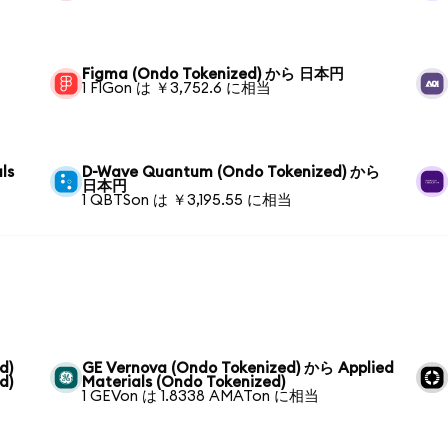
Figma (Ondo Tokenized) から 日本円
1 FIGon は ￥3,752.6 に相当
ls
D-Wave Quantum (Ondo Tokenized) から
日本円
1 QBTSon は ￥3,195.55 に相当
d)
GE Vernova (Ondo Tokenized) から Applied
d)
Materials (Ondo Tokenized)
1 GEVon は 1.8338 AMATon に相当