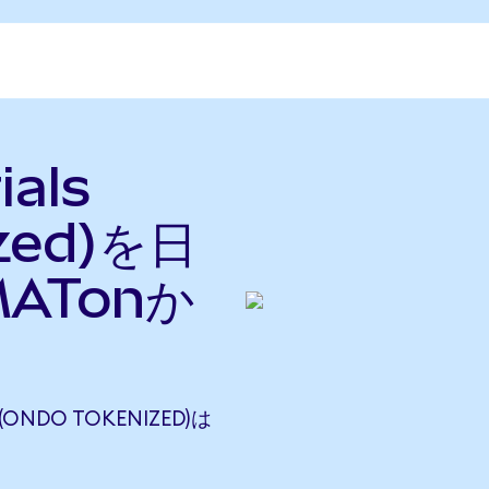
ials
ized)を日
ATonか
 (ONDO TOKENIZED)は