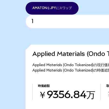
AMATONをJPYにスワップ
Applied Materials (On
Applied Materials (Ondo Tokenize
Applied Materials (Ondo Tokenized
時価総額
￥9356.84万