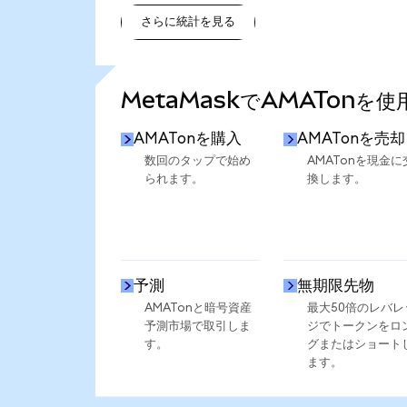
さらに統計を見る
さらに統計を見る
MetaMaskでAMATonを
AMATonを購入
AMATonを売却
数回のタップで始め
AMATonを現金に
られます。
換します。
予測
無期限先物
AMATonと暗号資産
最大50倍のレバレ
予測市場で取引しま
ジでトークンをロ
す。
グまたはショート
ます。