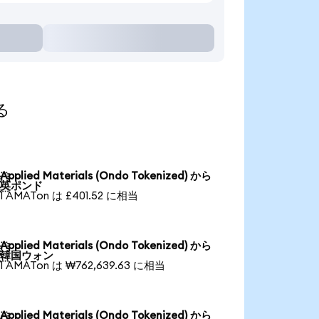
る
Applied Materials (Ondo Tokenized) から

英ポンド
1 AMATon は £401.52 に相当
Applied Materials (Ondo Tokenized) から

韓国ウォン
1 AMATon は ₩762,639.63 に相当
Applied Materials (Ondo Tokenized) から