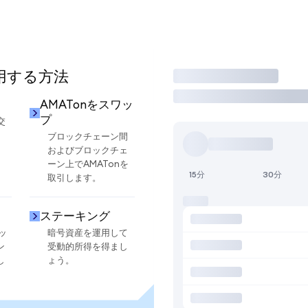
使用する方法
取引
AMATonをスワッ
プ
交
ブロックチェーン間
およびブロックチェ
ーン上でAMATonを
15分
30分
取引します。
ステーキング
ッ
暗号資産を運用して
ン
受動的所得を得まし
し
ょう。