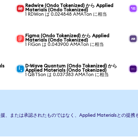
Redwire (Ondo Tokenized) から Applied
Materials (Ondo Tokenized)
1 RDWon は 0.024848 AMATon に相当
Figma (Ondo Tokenized) から Applied
Materials (Ondo Tokenized)
1 FIGon は 0.043900 AMATon に相当
ls
D-Wave Quantum (Ondo Tokenized) から
Applied Materials (Ondo Tokenized)
1 QBTSon は 0.037383 AMATon に相当
発行、後援、または承認されたものではなく、Applied Material