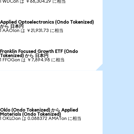
1 WDCon は ￥68,304.29 に相当
Applied Optoelectronics (Ondo Tokenized)
から 日本円
1 AAOIon は ￥21,931.73 に相当
Franklin Focused Growth ETF (Ondo
Tokenized) から 日本円
1 FFOGon は ￥7,894.98 に相当
Oklo (Ondo Tokenized) から Applied
Materials (Ondo Tokenized)
1 OKLOon は 0.088372 AMATon に相当