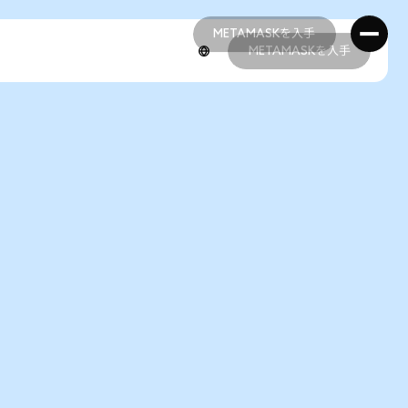
METAMASKを入手
METAMASKを入手
METAMASKを入手
METAMASKを入手