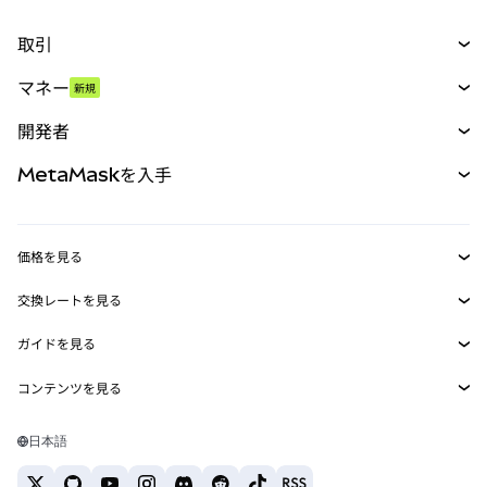
取引
スワップ
マネー
新規
予測
新規
購入
開発者
パーペチュアル
新規
カード
ドキュメントを表示
MetaMaskを入手
RWA
mUSD
新規
ダッシュボード
トランザクションシールド
収益化
Smart Accounts Kit
Agent Wallet
新規
価格を見る
埋め込みウォレット
Snaps
ビットコインの価格
交換レートを見る
MetaMask Connect
イーサリアムの価格
報酬
新規
BTC→USD
Solanaの価格
ガイドを見る
Snaps
セキュリティ
ETH→USD
BTCの購入
Shiba Inuの価格
USDT→INR
コンテンツを見る
Web3サービス
サポート
ETHの購入
Pepeの価格
ビットコインウォレット
BTC→USDT
SOLの購入
キャリア
Tetherの価格
Solanaウォレット
日本語
BTC→INR
PEPEの購入
お問い合わせ
USDCの価格
おすすめの暗号資産カード
ETH→USDT