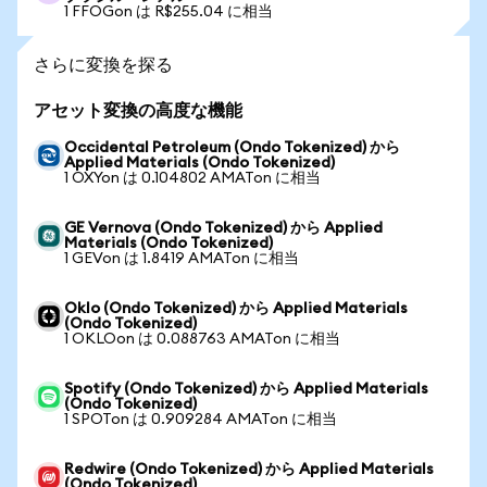
1 FFOGon は R$255.04 に相当
さらに変換を探る
アセット変換の高度な機能
Occidental Petroleum (Ondo Tokenized) から
Applied Materials (Ondo Tokenized)
1 OXYon は 0.104802 AMATon に相当
GE Vernova (Ondo Tokenized) から Applied
Materials (Ondo Tokenized)
1 GEVon は 1.8419 AMATon に相当
Oklo (Ondo Tokenized) から Applied Materials
(Ondo Tokenized)
1 OKLOon は 0.088763 AMATon に相当
Spotify (Ondo Tokenized) から Applied Materials
(Ondo Tokenized)
1 SPOTon は 0.909284 AMATon に相当
Redwire (Ondo Tokenized) から Applied Materials
(Ondo Tokenized)