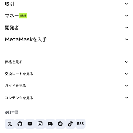
取引
スワップ
マネー
新規
予測
新規
購入
開発者
パーペチュアル
新規
カード
ドキュメントを表示
MetaMaskを入手
RWA
mUSD
新規
ダッシュボード
トランザクションシールド
収益化
Smart Accounts Kit
Agent Wallet
新規
価格を見る
埋め込みウォレット
Snaps
ビットコインの価格
交換レートを見る
MetaMask Connect
イーサリアムの価格
報酬
新規
BTC→USD
Solanaの価格
ガイドを見る
Snaps
セキュリティ
ETH→USD
BTCの購入
Shiba Inuの価格
USDT→INR
コンテンツを見る
Web3サービス
サポート
ETHの購入
Pepeの価格
ビットコインウォレット
BTC→USDT
SOLの購入
キャリア
Tetherの価格
Solanaウォレット
日本語
BTC→INR
PEPEの購入
お問い合わせ
USDCの価格
おすすめの暗号資産カード
ETH→USDT
USDTの購入
Chanlinkの価格
おすすめのモバイル暗号資産ウォレット
USDT→PHP