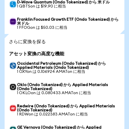
D-Wave Quantum (Ondo Tokenized) から 米ドル
1 QBTSon は $19.90 に相当
Franklin Focused Growth ETF (Ondo Tokenized) から
米ドル
1 FFOGon は $50.03 に相当
さらに変換を探る
アセット変換の高度な機能
Occidental Petroleum (Ondo Tokenized) から
Applied Materials (Ondo Tokenized)
1 OXYon は 0.106924 AMATon に相当
Oklo (Ondo Tokenized) から Applied Materials
(Ondo Tokenized)
1 OKLOon は 0.080433 AMATon に相当
Redwire (Ondo Tokenized) から Applied Materials
(Ondo Tokenized)
1 RDWon は 0.022383 AMATon に相当
GE Vernova (Ondo Tokenized) から Applied