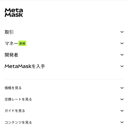
MetaMaskサイトフッター
取引
スワップ
マネー
新規
予測
新規
購入
開発者
パーペチュアル
新規
カード
ドキュメントを表示
MetaMaskを入手
RWA
mUSD
新規
ダッシュボード
トランザクションシールド
収益化
Smart Accounts Kit
Agent Wallet
新規
価格を見る
埋め込みウォレット
Snaps
ビットコインの価格
交換レートを見る
MetaMask Connect
イーサリアムの価格
報酬
新規
BTC→USD
Solanaの価格
ガイドを見る
Snaps
セキュリティ
ETH→USD
BTCの購入
Shiba Inuの価格
USDT→INR
コンテンツを見る
Web3サービス
サポート
ETHの購入
Pepeの価格
ビットコインウォレット