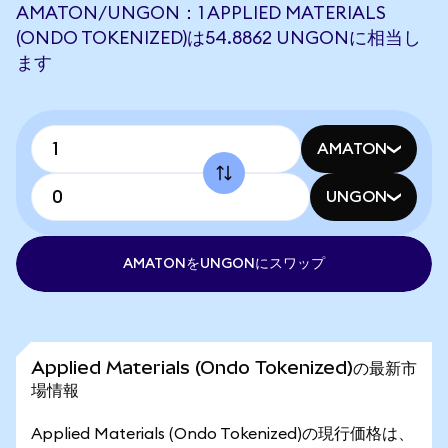
AMATON/UNGON：1 APPLIED MATERIALS
(ONDO TOKENIZED)は54.8862 UNGONに相当し
ます
AMATON
UNGON
AMATONをUNGONにスワップ
Applied Materials (Ondo Tokenized)の最新市
場情報
Applied Materials (Ondo Tokenized)の現行価格は、