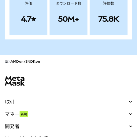
評価
ダウンロード数
評価数
4.7
50M+
75.8K
AMDon/SNDKon
MetaMaskサイトフッター
取引
スワップ
マネー
新規
予測
新規
購入
開発者
パーペチュアル
新規
カード
ドキュメントを表示