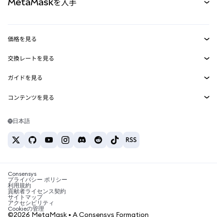
MetaMaskを入手
RWA
mUSD
新規
ダッシュボード
トランザクションシールド
収益化
Smart Accounts Kit
Agent Wallet
新規
価格を見る
埋め込みウォレット
Snaps
ビットコインの価格
交換レートを見る
MetaMask Connect
イーサリアムの価格
報酬
新規
BTC→USD
Solanaの価格
ガイドを見る
Snaps
セキュリティ
ETH→USD
BTCの購入
Shiba Inuの価格
USDT→INR
コンテンツを見る
Web3サービス
サポート
ETHの購入
Pepeの価格
ビットコインウォレット
BTC→USDT
SOLの購入
キャリア
Tetherの価格
Solanaウォレット
日本語
BTC→INR
PEPEの購入
お問い合わせ
USDCの価格
おすすめの暗号資産カード
ETH→USDT
USDTの購入
Chanlinkの価格
おすすめのモバイル暗号資産ウォレット
USDT→PHP
USDCの購入
Polymarketとは？
BTC→EUR
SHIBの購入
Consensys
税制関連ニュース
プライバシー ポリシー
利用規約
BNBの購入
貢献者ライセンス契約
暗号資産の購入方法は？
サイトマップ
アクセシビリティ
ビットコインを売るには？
Cookieの管理
©2026 MetaMask • A Consensys Formation