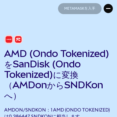
METAMASKを入手
METAMASKを入手
AMD (Ondo Tokenized)
をSanDisk (Ondo
Tokenized)に変換
（AMDonからSNDKon
へ）
AMDON/SNDKON：1 AMD (ONDO TOKENIZED)
は0.386447 SNDKONに相当します