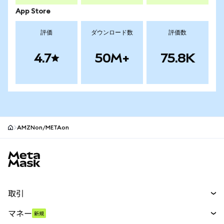
App Store
評価
ダウンロード数
評価数
4.7
50M+
75.8K
AMZNon/METAon
MetaMaskサイトフッター
取引
スワップ
マネー
新規
予測
新規
購入