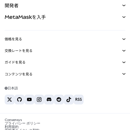
開発者
パーペチュアル
新規
カード
ドキュメントを表示
MetaMaskを入手
RWA
mUSD
新規
ダッシュボード
トランザクションシールド
収益化
Smart Accounts Kit
Agent Wallet
新規
価格を見る
埋め込みウォレット
Snaps
ビットコインの価格
交換レートを見る
MetaMask Connect
イーサリアムの価格
報酬
新規
BTC→USD
Solanaの価格
ガイドを見る
Snaps
セキュリティ
ETH→USD
BTCの購入
Shiba Inuの価格
USDT→INR
コンテンツを見る
Web3サービス
サポート
ETHの購入
Pepeの価格
ビットコインウォレット
BTC→USDT
SOLの購入
キャリア
Tetherの価格
Solanaウォレット
日本語
BTC→INR
PEPEの購入
お問い合わせ
USDCの価格
おすすめの暗号資産カード
ETH→USDT
USDTの購入
Chanlinkの価格
おすすめのモバイル暗号資産ウォレット
USDT→PHP
USDCの購入
Polymarketとは？
BTC→EUR
SHIBの購入
Consensys
税制関連ニュース
プライバシー ポリシー
利用規約
BNBの購入