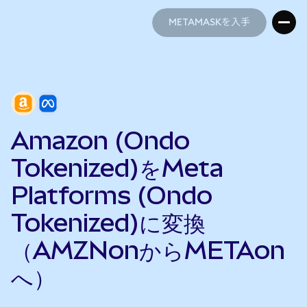
METAMASKを入手
METAMASKを入手
Amazon (Ondo
Tokenized)をMeta
Platforms (Ondo
Tokenized)に変換
（AMZNonからMETAon
へ）