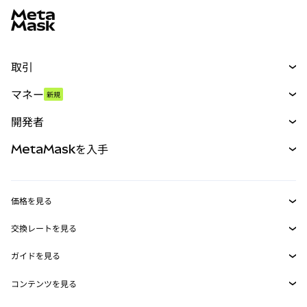
取引
スワップ
マネー
新規
予測
新規
購入
開発者
パーペチュアル
新規
カード
ドキュメントを表示
MetaMaskを入手
RWA
mUSD
新規
ダッシュボード
トランザクションシールド
収益化
Smart Accounts Kit
Agent Wallet
新規
価格を見る
埋め込みウォレット
Snaps
ビットコインの価格
交換レートを見る
MetaMask Connect
イーサリアムの価格
報酬
新規
BTC→USD
Solanaの価格
ガイドを見る
Snaps
セキュリティ
ETH→USD
BTCの購入
Shiba Inuの価格
USDT→INR
コンテンツを見る
Web3サービス
サポート
ETHの購入
Pepeの価格
ビットコインウォレット
BTC→USDT