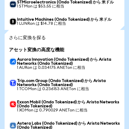
STMicroelectronics (Ondo Tokenized) から 米ドル
1 STMon は $53.55 に相当
Intuitive Machines (Ondo Tokenized) から 米ドル
1 LUNRon は $14.78 に相当
さらに変換を探る
アセット変換の高度な機能
Aurora Innovation (Ondo Tokenized) から Arista
Networks (Ondo Tokenized)
1 AURon は 0.034175 ANETon に相当
Trip.com Group (Ondo Tokenized) から Arista
Networks (Ondo Tokenized)
1 TCOMon は 0.236153 ANETon に相当
Exxon Mobil (Ondo Tokenized) から Arista Networks
(Ondo Tokenized)
1 XOMon は 0.790029 ANETon に相当
Astera Labs (Ondo Tokenized) から Arista Networks
(Ondo Tokenized)