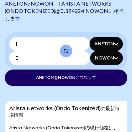
ANETON/NOWON：1 ARISTA NETWORKS
(ONDO TOKENIZED)は0.324224 NOWONに相当
します
ANETON
NOWON
ANETONをNOWONにスワップ
Arista Networks (Ondo Tokenized)の最新市
場情報
Arista Networks (Ondo Tokenized)の現行価格は、