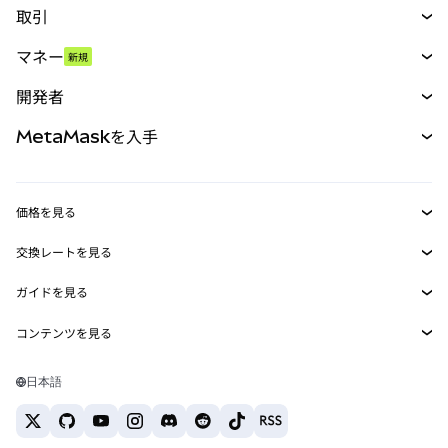
取引
スワップ
マネー
新規
予測
新規
購入
開発者
パーペチュアル
新規
カード
ドキュメントを表示
MetaMaskを入手
RWA
mUSD
新規
ダッシュボード
トランザクションシールド
収益化
Smart Accounts Kit
Agent Wallet
新規
価格を見る
埋め込みウォレット
Snaps
ビットコインの価格
交換レートを見る
MetaMask Connect
イーサリアムの価格
報酬
新規
BTC→USD
Solanaの価格
ガイドを見る
Snaps
セキュリティ
ETH→USD
BTCの購入
Shiba Inuの価格
USDT→INR
コンテンツを見る
Web3サービス
サポート
ETHの購入
Pepeの価格
ビットコインウォレット
BTC→USDT
SOLの購入
キャリア
Tetherの価格
Solanaウォレット
日本語
BTC→INR
PEPEの購入
お問い合わせ
USDCの価格
おすすめの暗号資産カード
ETH→USDT
USDTの購入
Chanlinkの価格
おすすめのモバイル暗号資産ウォレット