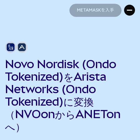
METAMASKを入手
METAMASKを入手
Novo Nordisk (Ondo
Tokenized)をArista
Networks (Ondo
Tokenized)に変換
（NVOonからANETon
へ）