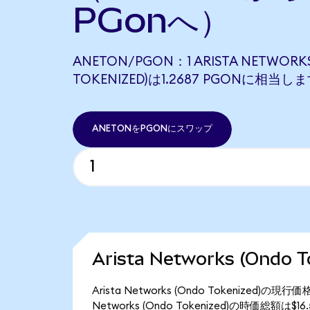
PGonへ）
ANETON/PGON：1 ARISTA NETWORK
TOKENIZED)は1.2687 PGONに相当し
ANETONをPGONにスワップ
Arista Networks (Ondo
Arista Networks (Ondo Tokenized)
Networks (Ondo Tokenized)の時価総額は