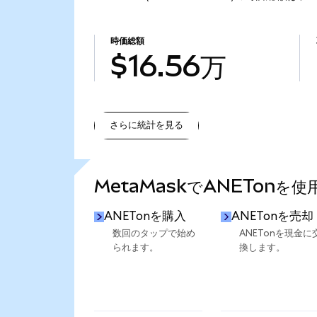
時価総額
$16.56万
さらに統計を見る
さらに統計を見る
MetaMaskでANETonを
ANETonを購入
ANETonを売却
数回のタップで始め
ANETonを現金に
られます。
換します。