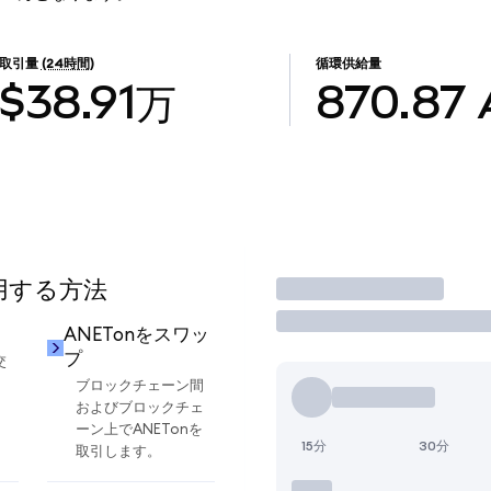
取引量
(24時間)
循環供給量
$38.91万
870.87
使用する方法
取引
ANETonをスワッ
プ
交
ブロックチェーン間
およびブロックチェ
ーン上でANETonを
15分
30分
取引します。