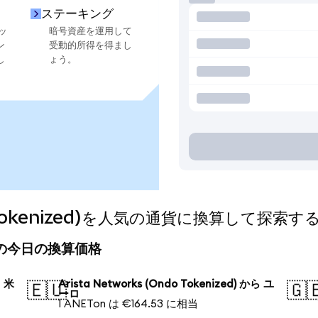
ステーキング
ッ
暗号資産を運用して
ン
受動的所得を得まし
し
ょう。
do Tokenized)を人気の通貨に換算して探索す
ized)の今日の換算価格
ら 米
Arista Networks (Ondo Tokenized) から ユ
🇪🇺
🇬
ーロ
1 ANETon は €164.53 に相当