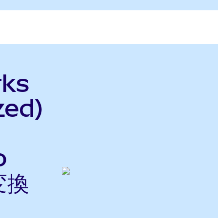
rks
zed)
o
変換