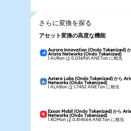
さらに変換を探る
アセット変換の高度な機能
Aurora Innovation (Ondo Tokenized)
Arista Networks (Ondo Tokenized)
1 AURon は 0.036961 ANETon に相当
Astera Labs (Ondo Tokenized) から Ari
Networks (Ondo Tokenized)
1 ALABon は 1.7452 ANETon に相当
Exxon Mobil (Ondo Tokenized) から Ari
Networks (Ondo Tokenized)
1 XOMon は 0.814564 ANETon に相当