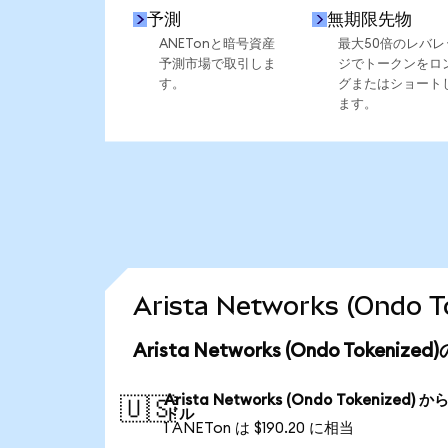
予測
無期限先物
ANETonと暗号資産
最大50倍のレバレ
予測市場で取引しま
ジでトークンをロ
す。
グまたはショート
ます。
Arista Networks (On
Arista Networks (Ondo Token
Arista Networks (Ondo Tokenized) か
🇺🇸
ドル
1 ANETon は $190.20 に相当