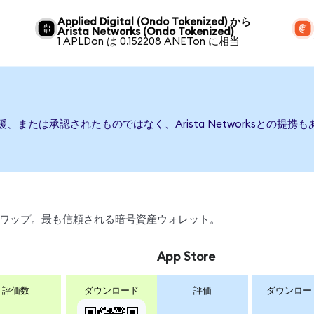
Applied Digital (Ondo Tokenized) から
Arista Networks (Ondo Tokenized)
1 APLDon は 0.152208 ANETon に相当
行、後援、または承認されたものではなく、Arista Networksと
引、スワップ。最も信頼される暗号資産ウォレット。
App Store
評価数
ダウンロード
評価
ダウンロー