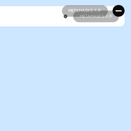
METAMASKを入手
METAMASKを入手
METAMASKを入手
METAMASKを入手