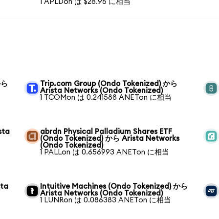
1 APLDon は $28.95 に相当
 から
Trip.com Group (Ondo Tokenized) から
Arista Networks (Ondo Tokenized)
1 TCOMon は 0.241588 ANETon に相当
sta
abrdn Physical Palladium Shares ETF
(Ondo Tokenized) から Arista Networks
(Ondo Tokenized)
1 PALLon は 0.656993 ANETon に相当
sta
Intuitive Machines (Ondo Tokenized) から
Arista Networks (Ondo Tokenized)
1 LUNRon は 0.086383 ANETon に相当