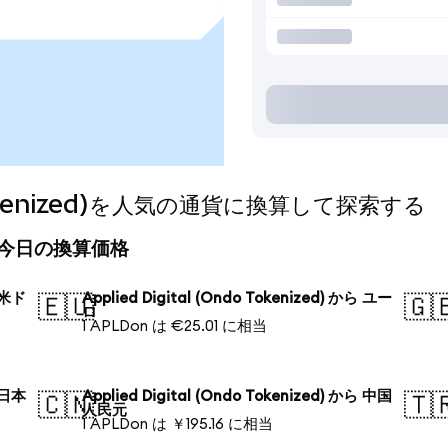
o Tokenized)を人気の通貨に換算して探索する
zed)の今日の換算価格
ら 米ド
Applied Digital (Ondo Tokenized) から ユー
🇪🇺
🇬
ロ
1 APLDon は €25.01 に相当
ら 日本
Applied Digital (Ondo Tokenized) から 中国
🇨🇳
🇹
人民元
1 APLDon は ￥195.16 に相当