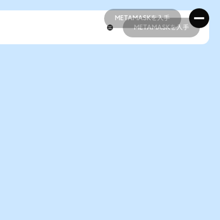
METAMASKを入手
METAMASKを入手
METAMASKを入手
METAMASKを入手