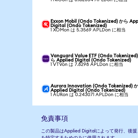
Exxon Mobil (Ondo Tokenized) から App
Digital (Ondo Tokenized)
1 XOMon は 5.3569 APLDon に相当
Vanguard Value ETF (Ondo Tokenized
ら Applied Digital (Ondo Tokenized)
1 VTVon は 7.8298 APLDon に相当
Aurora Innovation (Ondo Tokenized)
Applied Digital (Ondo Tokenized)
1 AURon は 0.243071 APLDon に相当
免責事項
この製品はApplied Digitalによって発
を特定するためのみに使用されます。