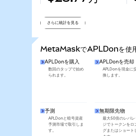
さらに統計を見る
さらに統計を見る
MetaMaskでAPLDonを
APLDonを購入
APLDonを売却
数回のタップで始め
APLDonを現金に
られます。
換します。
予測
無期限先物
APLDonと暗号資産
最大50倍のレバレ
予測市場で取引しま
ジでトークンをロ
す。
グまたはショート