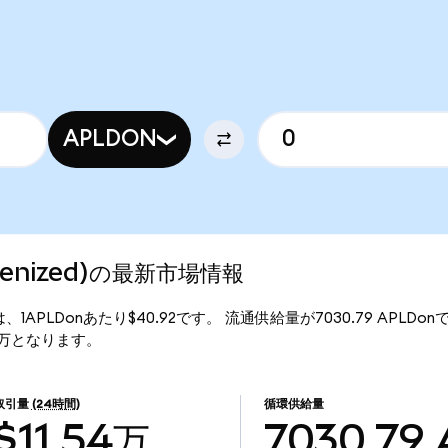
APLDON
Tokenized)の最新市場情報
の現行価格は、1APLDonあたり$40.92です。 流通供給量が7030.79 APLDo
8.77万となります。
取引量
(24時間)
循環供給量
$11.54万
7030.79