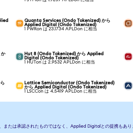
lied
Quanta Services (Ondo Tokenized) から
Applied Digital (Ondo Tokenized)
1 PWRon は 23.1734 APLDon に相当
) か
Hut 8 (Ondo Tokenized) から Applied
Digital (Ondo Tokenized)
1 HUTon は 2.9532 APLDon に相当
 から
Lattice Semiconductor (Ondo Tokenized)
から Applied Digital (Ondo Tokenized)
1 LSCCon は 4.5419 APLDon に相当
行、後援、または承認されたものではなく、Applied Digitalとの