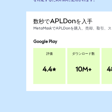
数秒でAPLDonを入手
MetaMaskでAPLDonを購入、売却、取
Google Play
評価
ダウンロード数
4.4
10M+
4