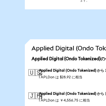
ます。
Applied Digital (Ond
Applied Digital (Ondo Tokeni
Applied Digital (Ondo Tokenized) か
🇺🇸
ル
1 APLDon は $28.92 に相当
Applied Digital (Ondo Tokenized) か
🇯🇵
円
1 APLDon は ￥4,556.75 に相当