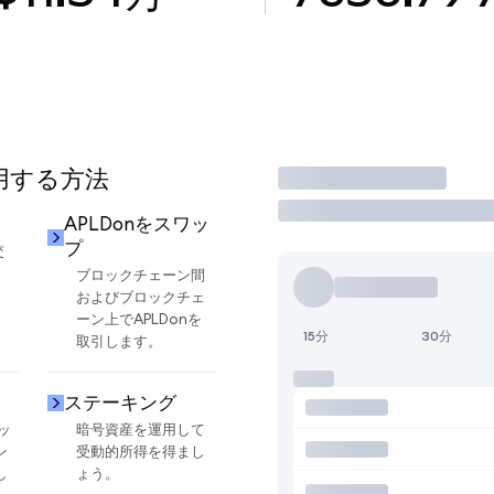
使用する方法
取引
APLDonをスワッ
プ
交
ブロックチェーン間
およびブロックチェ
ーン上でAPLDonを
15分
30分
取引します。
ステーキング
ッ
暗号資産を運用して
ン
受動的所得を得まし
し
ょう。