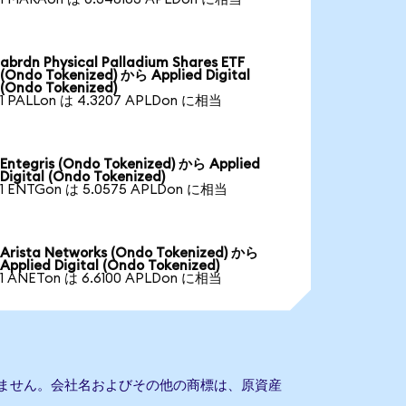
abrdn Physical Palladium Shares ETF
(Ondo Tokenized) から Applied Digital
(Ondo Tokenized)
1 PALLon は 4.3207 APLDon に相当
Entegris (Ondo Tokenized) から Applied
Digital (Ondo Tokenized)
1 ENTGon は 5.0575 APLDon に相当
Arista Networks (Ondo Tokenized) から
Applied Digital (Ondo Tokenized)
1 ANETon は 6.6100 APLDon に相当
提携もありません。会社名およびその他の商標は、原資産