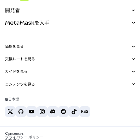
予測
新規
購入
開発者
パーペチュアル
新規
カード
ドキュメントを表示
MetaMaskを入手
RWA
mUSD
新規
ダッシュボード
トランザクションシールド
収益化
Smart Accounts Kit
Agent Wallet
新規
価格を見る
埋め込みウォレット
Snaps
ビットコインの価格
交換レートを見る
MetaMask Connect
イーサリアムの価格
報酬
新規
BTC→USD
Solanaの価格
ガイドを見る
Snaps
セキュリティ
ETH→USD
BTCの購入
Shiba Inuの価格
USDT→INR
コンテンツを見る
Web3サービス
サポート
ETHの購入
Pepeの価格
ビットコインウォレット
BTC→USDT
SOLの購入
キャリア
Tetherの価格
Solanaウォレット
日本語
BTC→INR
PEPEの購入
お問い合わせ
USDCの価格
おすすめの暗号資産カード
ETH→USDT
USDTの購入
Chanlinkの価格
おすすめのモバイル暗号資産ウォレット
USDT→PHP
USDCの購入
Polymarketとは？
BTC→EUR
SHIBの購入
Consensys
税制関連ニュース
プライバシー ポリシー