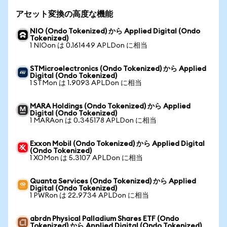
アセット変換の高度な機能
NIO (Ondo Tokenized) から Applied Digital (Ondo
Tokenized)
1 NIOon は 0.161449 APLDon に相当
STMicroelectronics (Ondo Tokenized) から Applied
Digital (Ondo Tokenized)
1 STMon は 1.9093 APLDon に相当
MARA Holdings (Ondo Tokenized) から Applied
Digital (Ondo Tokenized)
1 MARAon は 0.345178 APLDon に相当
Exxon Mobil (Ondo Tokenized) から Applied Digital
(Ondo Tokenized)
1 XOMon は 5.3107 APLDon に相当
Quanta Services (Ondo Tokenized) から Applied
Digital (Ondo Tokenized)
1 PWRon は 22.9734 APLDon に相当
abrdn Physical Palladium Shares ETF (Ondo
Tokenized) から Applied Digital (Ondo Tokenized)