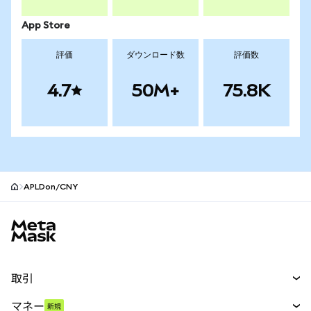
App Store
評価
ダウンロード数
評価数
4.7
50M+
75.8K
APLDon/CNY
MetaMaskサイトフッター
取引
スワップ
マネー
新規