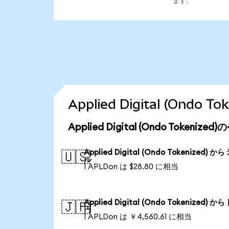
ます。
Applied Digital (Ond
Applied Digital (Ondo Tokeni
Applied Digital (Ondo Tokenized) か
🇺🇸
ル
1 APLDon は $28.80 に相当
Applied Digital (Ondo Tokenized) か
🇯🇵
円
1 APLDon は ￥4,560.61 に相当