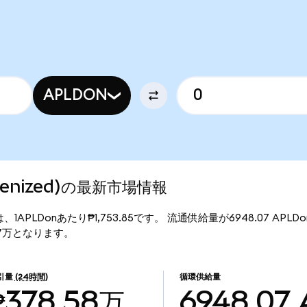
APLDON
Tokenized)の最新市場情報
の現行価格は、1APLDonあたり₱1,753.85です。 流通供給量が6948.07 APL
27.17万となります。
引量
(24時間)
循環供給量
₱378.58万
6948.07