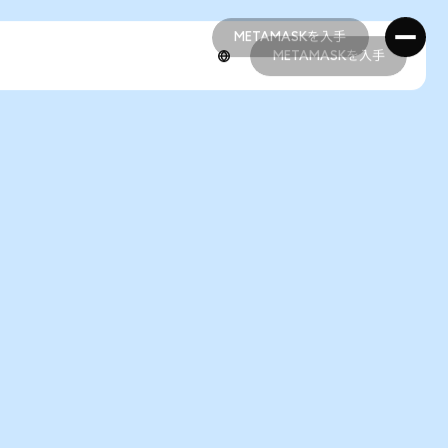
METAMASKを入手
METAMASKを入手
METAMASKを入手
METAMASKを入手