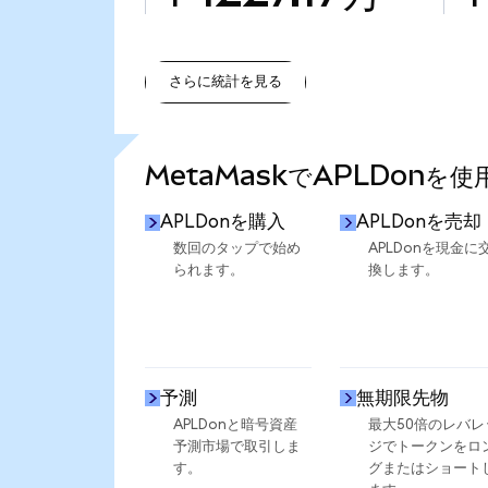
さらに統計を見る
さらに統計を見る
MetaMaskでAPLDonを
APLDonを購入
APLDonを売却
数回のタップで始め
APLDonを現金に
られます。
換します。
予測
無期限先物
APLDonと暗号資産
最大50倍のレバレ
予測市場で取引しま
ジでトークンをロ
す。
グまたはショート