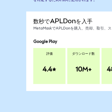
数秒でAPLDonを入手
MetaMaskでAPLDonを購入、売却、取
Google Play
評価
ダウンロード数
4.4
10M+
4