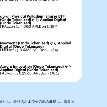
abrdn Physical Palladium Shares ETF
(Ondo Tokenized) から Applied Digital
(Ondo Tokenized)
1 PALLon は 4.3153 APLDon に相当
Newmont (Ondo Tokenized) から Applied
Digital (Ondo Tokenized)
1 NEMon は 3.6660 APLDon に相当
Aurora Innovation (Ondo Tokenized) から
Applied Digital (Ondo Tokenized)
1 AURon は 0.231601 APLDon に相当
提携もありません。会社名およびその他の商標は、原資産