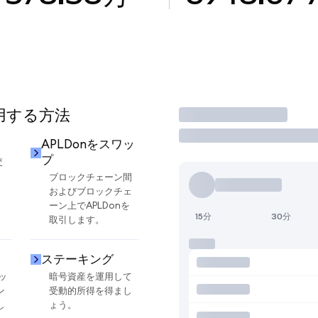
使用する方法
取引
APLDonをスワッ
プ
交
ブロックチェーン間
およびブロックチェ
ーン上でAPLDonを
15分
30分
取引します。
ステーキング
ッ
暗号資産を運用して
ン
受動的所得を得まし
し
ょう。