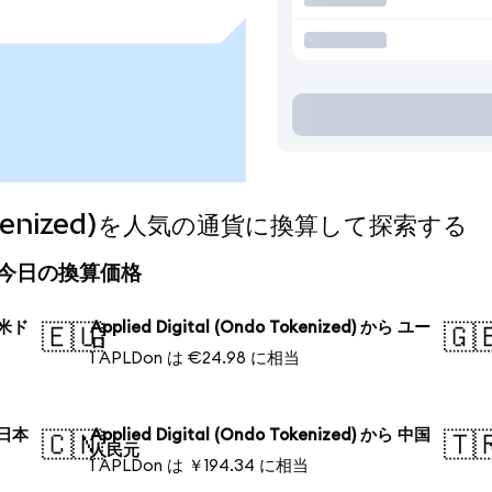
o Tokenized)を人気の通貨に換算して探索する
zed)の今日の換算価格
ら 米ド
Applied Digital (Ondo Tokenized) から ユー
🇪🇺
🇬
ロ
1 APLDon は €24.98 に相当
ら 日本
Applied Digital (Ondo Tokenized) から 中国
🇨🇳
🇹
人民元
1 APLDon は ￥194.34 に相当