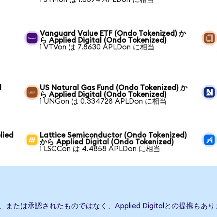
Vanguard Value ETF (Ondo Tokenized) か
ら Applied Digital (Ondo Tokenized)
1 VTVon は 7.8630 APLDon に相当
d
US Natural Gas Fund (Ondo Tokenized) か
ら Applied Digital (Ondo Tokenized)
1 UNGon は 0.334728 APLDon に相当
lied
Lattice Semiconductor (Ondo Tokenized)
から Applied Digital (Ondo Tokenized)
1 LSCCon は 4.4858 APLDon に相当
行、後援、または承認されたものではなく、Applied Digitalとの