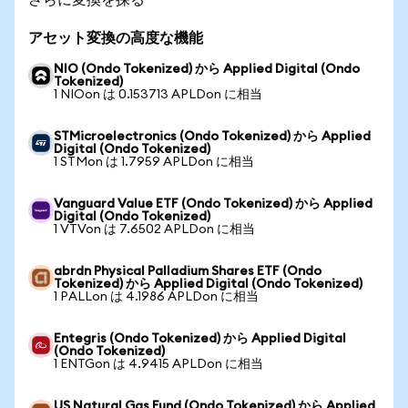
アセット変換の高度な機能
NIO (Ondo Tokenized) から Applied Digital (Ondo
Tokenized)
1 NIOon は 0.153713 APLDon に相当
STMicroelectronics (Ondo Tokenized) から Applied
Digital (Ondo Tokenized)
1 STMon は 1.7959 APLDon に相当
Vanguard Value ETF (Ondo Tokenized) から Applied
Digital (Ondo Tokenized)
1 VTVon は 7.6502 APLDon に相当
abrdn Physical Palladium Shares ETF (Ondo
Tokenized) から Applied Digital (Ondo Tokenized)
1 PALLon は 4.1986 APLDon に相当
Entegris (Ondo Tokenized) から Applied Digital
(Ondo Tokenized)
1 ENTGon は 4.9415 APLDon に相当
US Natural Gas Fund (Ondo Tokenized) から Applied