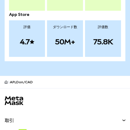
App Store
評価
ダウンロード数
評価数
4.7
50M+
75.8K
APLDon/CAD
MetaMaskサイトフッター
取引
スワップ