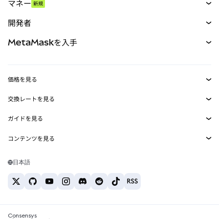
マネー
新規
予測
新規
購入
開発者
パーペチュアル
新規
カード
ドキュメントを表示
MetaMaskを入手
RWA
mUSD
新規
ダッシュボード
トランザクションシールド
収益化
Smart Accounts Kit
Agent Wallet
新規
価格を見る
埋め込みウォレット
Snaps
ビットコインの価格
交換レートを見る
MetaMask Connect
イーサリアムの価格
報酬
新規
BTC→USD
Solanaの価格
ガイドを見る
Snaps
セキュリティ
ETH→USD
BTCの購入
Shiba Inuの価格
USDT→INR
コンテンツを見る
Web3サービス
サポート
ETHの購入
Pepeの価格
ビットコインウォレット
BTC→USDT
SOLの購入
キャリア
Tetherの価格
Solanaウォレット
日本語
BTC→INR
PEPEの購入
お問い合わせ
USDCの価格
おすすめの暗号資産カード
ETH→USDT
USDTの購入
Chanlinkの価格
おすすめのモバイル暗号資産ウォレット
USDT→PHP
USDCの購入
Polymarketとは？
BTC→EUR
SHIBの購入
Consensys