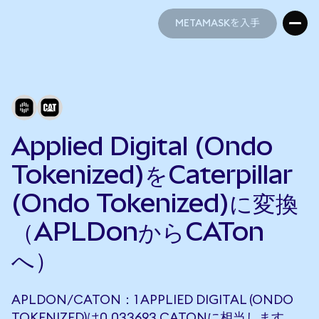
METAMASKを入手
METAMASKを入手
Applied Digital (Ondo
Tokenized)をCaterpillar
(Ondo Tokenized)に変換
（APLDonからCATon
へ）
APLDON/CATON：1 APPLIED DIGITAL (ONDO
TOKENIZED)は0.033693 CATONに相当します