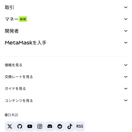
取引
スワップ
マネー
新規
予測
新規
購入
開発者
パーペチュアル
新規
カード
ドキュメントを表示
MetaMaskを入手
RWA
mUSD
新規
ダッシュボード
トランザクションシールド
収益化
Smart Accounts Kit
Agent Wallet
新規
価格を見る
埋め込みウォレット
Snaps
ビットコインの価格
交換レートを見る
MetaMask Connect
イーサリアムの価格
報酬
新規
BTC→USD
Solanaの価格
ガイドを見る
Snaps
セキュリティ
ETH→USD
BTCの購入
Shiba Inuの価格
USDT→INR
コンテンツを見る
Web3サービス
サポート
ETHの購入
Pepeの価格
ビットコインウォレット
BTC→USDT
SOLの購入
キャリア
Tetherの価格
Solanaウォレット
日本語
BTC→INR
PEPEの購入
お問い合わせ
USDCの価格
おすすめの暗号資産カード
ETH→USDT
USDTの購入