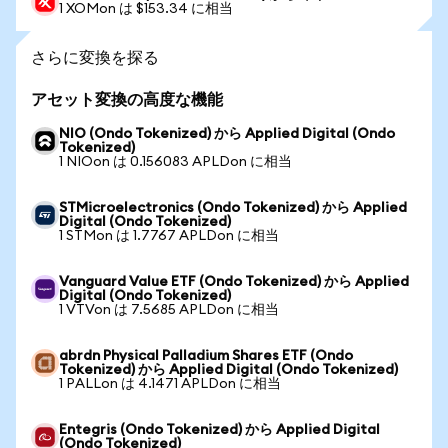
1 XOMon は $153.34 に相当
さらに変換を探る
アセット変換の高度な機能
NIO (Ondo Tokenized) から Applied Digital (Ondo
Tokenized)
1 NIOon は 0.156083 APLDon に相当
STMicroelectronics (Ondo Tokenized) から Applied
Digital (Ondo Tokenized)
1 STMon は 1.7767 APLDon に相当
Vanguard Value ETF (Ondo Tokenized) から Applied
Digital (Ondo Tokenized)
1 VTVon は 7.5685 APLDon に相当
abrdn Physical Palladium Shares ETF (Ondo
Tokenized) から Applied Digital (Ondo Tokenized)
1 PALLon は 4.1471 APLDon に相当
Entegris (Ondo Tokenized) から Applied Digital
(Ondo Tokenized)