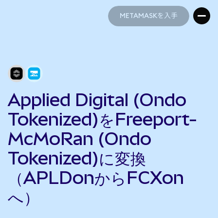
METAMASKを入手
METAMASKを入手
Applied Digital (Ondo
Tokenized)をFreeport-
McMoRan (Ondo
Tokenized)に変換
（APLDonからFCXon
へ）