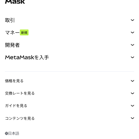
取引
スワップ
マネー
新規
予測
新規
購入
開発者
パーペチュアル
新規
カード
ドキュメントを表示
MetaMaskを入手
RWA
mUSD
新規
ダッシュボード
トランザクションシールド
収益化
Smart Accounts Kit
Agent Wallet
新規
価格を見る
埋め込みウォレット
Snaps
ビットコインの価格
交換レートを見る
MetaMask Connect
イーサリアムの価格
報酬
新規
BTC→USD
Solanaの価格
ガイドを見る
Snaps
セキュリティ
ETH→USD
BTCの購入
Shiba Inuの価格
USDT→INR
コンテンツを見る
Web3サービス
サポート
ETHの購入
Pepeの価格
ビットコインウォレット
BTC→USDT
SOLの購入
キャリア
Tetherの価格
Solanaウォレット
日本語
BTC→INR