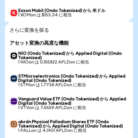
Exxon Mobil (Ondo Tokenized) から 米ドル
1 XOMon は $153.34 に相当
さらに変換を探る
アセット変換の高度な機能
NIO (Ondo Tokenized) から Applied Digital (Ondo
Tokenized)
1 NIOon は 0.155822 APLDon に相当
STMicroelectronics (Ondo Tokenized) から Applied
Digital (Ondo Tokenized)
1 STMon は 1.7738 APLDon に相当
Vanguard Value ETF (Ondo Tokenized) から Applied
Digital (Ondo Tokenized)
1 VTVon は 7.5559 APLDon に相当
abrdn Physical Palladium Shares ETF (Ondo
Tokenized) から Applied Digital (Ondo Tokenized)
1 PALLon は 4.1401 APLDon に相当