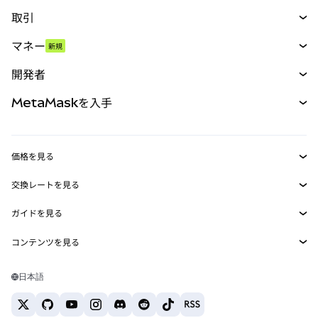
取引
スワップ
マネー
新規
予測
新規
購入
開発者
パーペチュアル
新規
カード
ドキュメントを表示
MetaMaskを入手
RWA
mUSD
新規
ダッシュボード
トランザクションシールド
収益化
Smart Accounts Kit
Agent Wallet
新規
価格を見る
埋め込みウォレット
Snaps
ビットコインの価格
交換レートを見る
MetaMask Connect
イーサリアムの価格
報酬
新規
BTC→USD
Solanaの価格
ガイドを見る
Snaps
セキュリティ
ETH→USD
BTCの購入
Shiba Inuの価格
USDT→INR
コンテンツを見る
Web3サービス
サポート
ETHの購入
Pepeの価格
ビットコインウォレット
BTC→USDT
SOLの購入
キャリア
Tetherの価格
Solanaウォレット
日本語
BTC→INR
PEPEの購入
お問い合わせ
USDCの価格
おすすめの暗号資産カード
ETH→USDT
USDTの購入