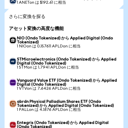
1 ANETon は $192.61 に相当
さらに変換を探る
アセット変換の高度な機能
NIO (Ondo Tokenized) から Applied Digital (Ondo
Tokenized)
1 NIOon は 0.157611 APLDon に相当
STMicroelectronics (Ondo Tokenized) から Applied
Digital (Ondo Tokenized)
1 STMon は 1.7941 APLDon に相当
Vanguard Value ETF (Ondo Tokenized) から Applied
Digital (Ondo Tokenized)
1 VTVon は 7.6426 APLDon に相当
abrdn Physical Palladium Shares ETF (Ondo
Tokenized) から Applied Digital (Ondo Tokenized)
1 PALLon は 4.1876 APLDon に相当
Entegris (Ondo Tokenized) から Applied Digital
(Ondo Tokenized)