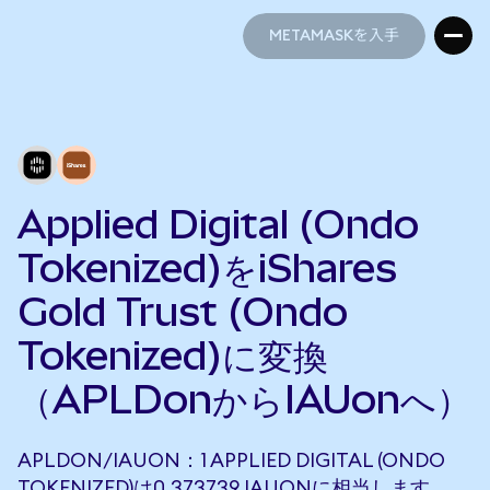
METAMASKを入手
METAMASKを入手
Applied Digital (Ondo
Tokenized)をiShares
Gold Trust (Ondo
Tokenized)に変換
（APLDonからIAUonへ）
APLDON/IAUON：1 APPLIED DIGITAL (ONDO
TOKENIZED)は0.373739 IAUONに相当します