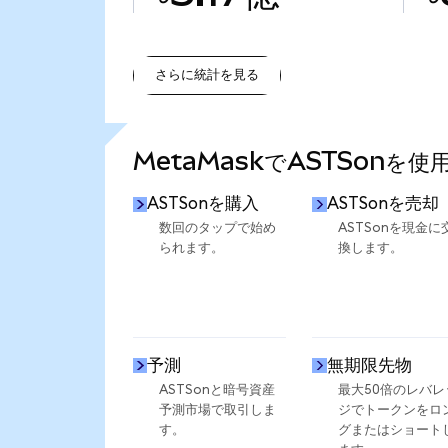
さらに統計を見る
さらに統計を見る
MetaMaskでASTSonを
ASTSonを購入
ASTSonを売却
数回のタップで始め
ASTSonを現金に
られます。
換します。
予測
無期限先物
ASTSonと暗号資産
最大50倍のレバレ
予測市場で取引しま
ジでトークンをロ
す。
グまたはショート