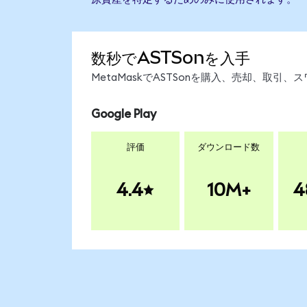
数秒でASTSonを入手
MetaMaskでASTSonを購入、売却、取
Google Play
評価
ダウンロード数
4.4
10M+
4