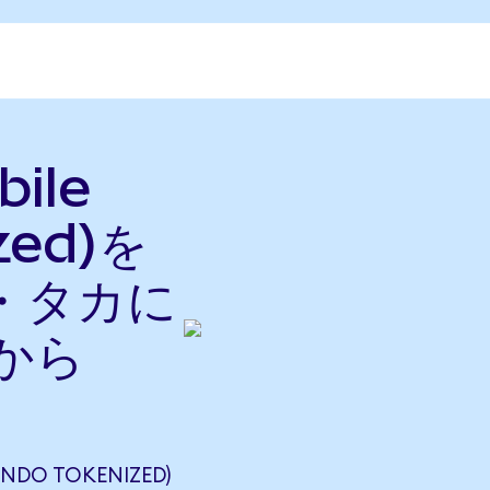
ile
zed)を
・タカに
nから
ONDO TOKENIZED)