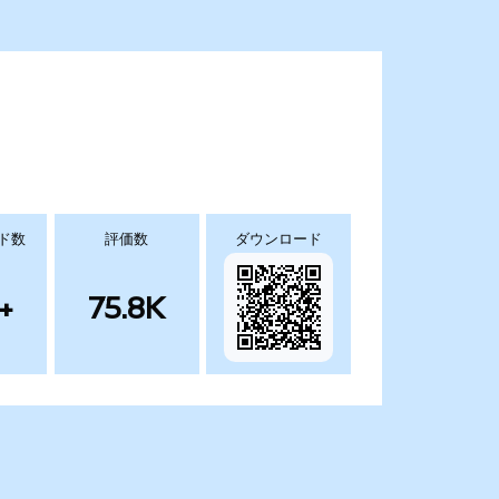
ド数
評価数
ダウンロード
+
75.8K