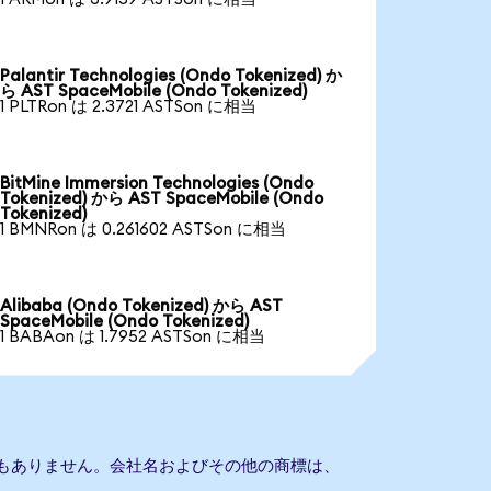
Palantir Technologies (Ondo Tokenized) か
ら AST SpaceMobile (Ondo Tokenized)
1 PLTRon は 2.3721 ASTSon に相当
BitMine Immersion Technologies (Ondo
Tokenized) から AST SpaceMobile (Ondo
Tokenized)
1 BMNRon は 0.261602 ASTSon に相当
Alibaba (Ondo Tokenized) から AST
SpaceMobile (Ondo Tokenized)
1 BABAon は 1.7952 ASTSon に相当
との提携もありません。会社名およびその他の商標は、