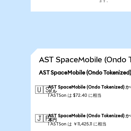
ます。
AST SpaceMobile (On
AST SpaceMobile (Ondo Toke
AST SpaceMobile (Ondo Tokenized) 
🇺🇸
ドル
1 ASTSon は $72.40 に相当
AST SpaceMobile (Ondo Tokenized) 
🇯🇵
本円
1 ASTSon は ￥11,425.11 に相当