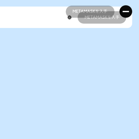
METAMASKを入手
METAMASKを入手
METAMASKを入手
METAMASKを入手