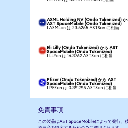
ASML Holding NV (Ondo Tokenized) 
AST SpaceMobile (Ondo Tokenized)
1 ASMLon は 23.8285 ASTSon に相当
Eli Lilly (Ondo Tokenized) から AST
SpaceMobile (Ondo Tokenized)
1 LLYon は 16.3762 ASTSon に相当
Pfizer (Ondo Tokenized) から AST
SpaceMobile (Ondo Tokenized)
1 PFEon は 0.391298 ASTSon に相当
免責事項
この製品はAST SpaceMobileによって
原資産を特定するためのみに使用されます。