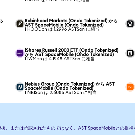
から
Robinhood Markets (Ondo Tokenized) から
AST SpaceMobile (Ondo Tokenized)
1 HOODon は 1.2996 ASTSon に相当
iShares Russell 2000 ETF (Ondo Tokenized)
から AST SpaceMobile (Ondo Tokenized)
1 IWMon は 4.1948 ASTSon に相当
Nebius Group (Ondo Tokenized) から AST
SpaceMobile (Ondo Tokenized)
1 NBISon は 2.6086 ASTSon に相当
発行、後援、または承認されたものではなく、AST SpaceMobile