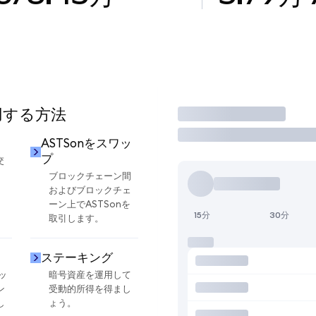
使用する方法
取引
ASTSonをスワッ
プ
交
ブロックチェーン間
およびブロックチェ
ーン上でASTSonを
15分
30分
取引します。
ステーキング
ッ
暗号資産を運用して
ン
受動的所得を得まし
し
ょう。