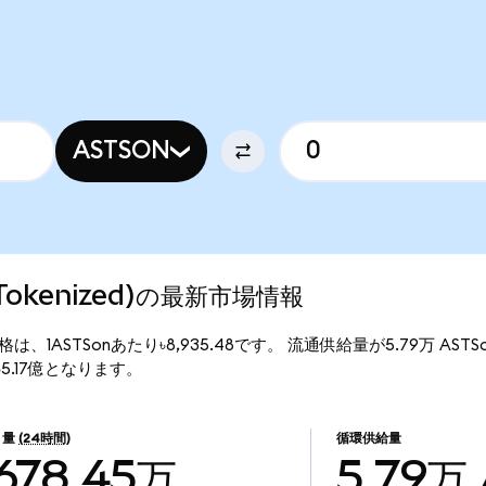
ASTSON
o Tokenized)の最新市場情報
)の現行価格は、1ASTSonあたり৳8,935.48です。 流通供給量が5.79万 AS
額は৳5.17億となります。
引量
(24時間)
循環供給量
৳678.45万
5.79万