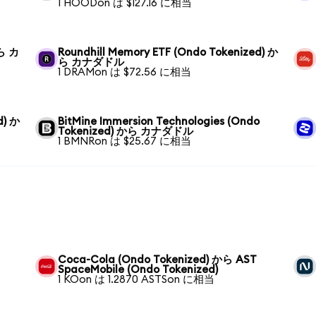
1 HOODon は $127.16 に相当
から カ
Roundhill Memory ETF (Ondo Tokenized) か
ら カナダドル
1 DRAMon は $72.56 に相当
d) か
BitMine Immersion Technologies (Ondo
Tokenized) から カナダドル
1 BMNRon は $25.67 に相当
Coca-Cola (Ondo Tokenized) から AST
SpaceMobile (Ondo Tokenized)
1 KOon は 1.2870 ASTSon に相当