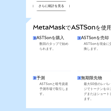
さらに統計を見る
さらに統計を見る
MetaMaskでASTSonを
ASTSonを購入
ASTSonを売却
数回のタップで始め
ASTSonを現金に
られます。
換します。
予測
無期限先物
ASTSonと暗号資産
最大50倍のレバレ
予測市場で取引しま
ジでトークンをロ
す。
グまたはショート
ます。