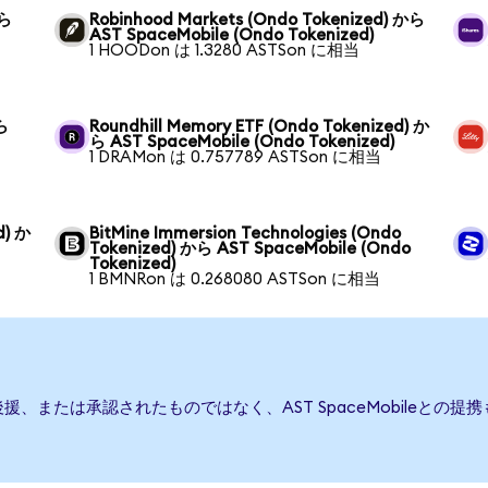
から
Robinhood Markets (Ondo Tokenized) から
AST SpaceMobile (Ondo Tokenized)
1 HOODon は 1.3280 ASTSon に相当
から
Roundhill Memory ETF (Ondo Tokenized) か
ら AST SpaceMobile (Ondo Tokenized)
1 DRAMon は 0.757789 ASTSon に相当
d) か
BitMine Immersion Technologies (Ondo
Tokenized) から AST SpaceMobile (Ondo
Tokenized)
1 BMNRon は 0.268080 ASTSon に相当
発行、後援、または承認されたものではなく、AST SpaceMobile