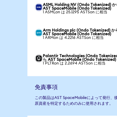
ASML Holding NV (Ondo Tokenized) 
AST SpaceMobile (Ondo Tokenized)
1 ASMLon は 25.1295 ASTSon に相当
Arm Holdings plc (Ondo Tokenized) 
AST SpaceMobile (Ondo Tokenized)
1 ARMon は 4.2216 ASTSon に相当
Palantir Technologies (Ondo Tokenize
ら AST SpaceMobile (Ondo Tokenized)
1 PLTRon は 2.2694 ASTSon に相当
免責事項
この製品はAST SpaceMobileによって
原資産を特定するためのみに使用されます。