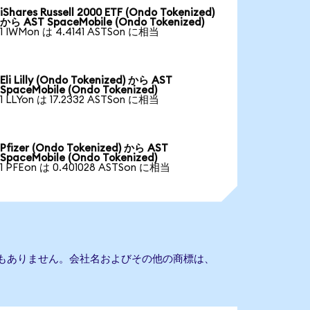
iShares Russell 2000 ETF (Ondo Tokenized)
から AST SpaceMobile (Ondo Tokenized)
1 IWMon は 4.4141 ASTSon に相当
Eli Lilly (Ondo Tokenized) から AST
SpaceMobile (Ondo Tokenized)
1 LLYon は 17.2332 ASTSon に相当
Pfizer (Ondo Tokenized) から AST
SpaceMobile (Ondo Tokenized)
1 PFEon は 0.401028 ASTSon に相当
との提携もありません。会社名およびその他の商標は、