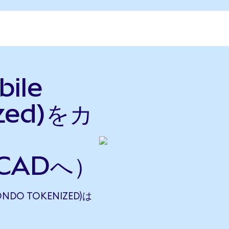
ile
ized)をカ
CADへ）
ONDO TOKENIZED)は