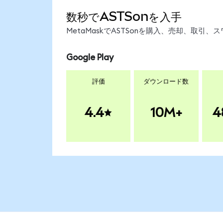
数秒でASTSonを入手
MetaMaskでASTSonを購入、売却、取
Google Play
評価
ダウンロード数
4.4
10M+
4