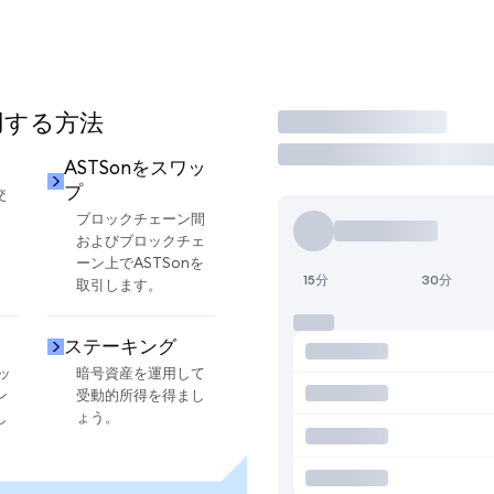
使用する方法
取引
ASTSonをスワッ
プ
交
ブロックチェーン間
およびブロックチェ
ーン上でASTSonを
15分
30分
取引します。
ステーキング
ッ
暗号資産を運用して
ン
受動的所得を得まし
し
ょう。