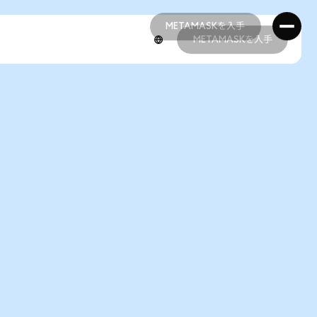
METAMASKを入手
METAMASKを入手
METAMASKを入手
METAMASKを入手