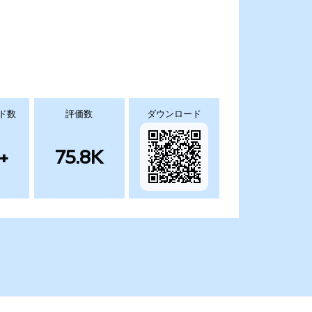
ド数
評価数
ダウンロード
+
75.8K