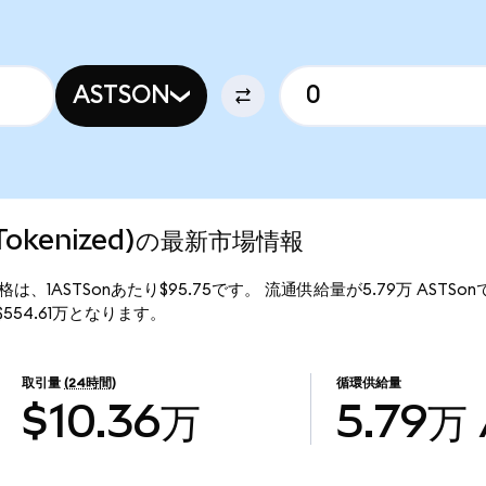
ASTSON
o Tokenized)の最新市場情報
)の現行価格は、1ASTSonあたり$95.75です。 流通供給量が5.79万 ASTS
額は$554.61万となります。
取引量
(24時間)
循環供給量
$10.36万
5.79万