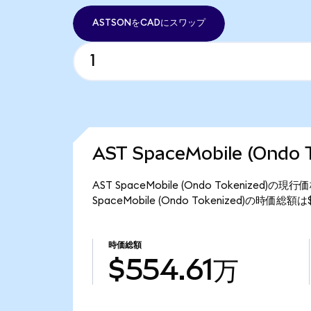
ASTSONをCADにスワップ
AST SpaceMobile (Ond
AST SpaceMobile (Ondo Tokenized
SpaceMobile (Ondo Tokenized)の時価総
時価総額
$554.61万