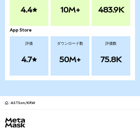
4.4
10M+
483.9K
App Store
評価
ダウンロード数
評価数
4.7
50M+
75.8K
ASTSon/KRW
MetaMaskサイトフッター