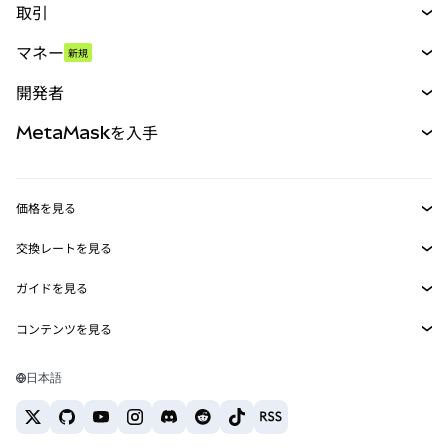
取引
スワップ
マネー
新規
予測
新規
購入
開発者
パーペチュアル
新規
カード
ドキュメントを表示
MetaMaskを入手
RWA
mUSD
新規
ダッシュボード
トランザクションシールド
収益化
Smart Accounts Kit
Agent Wallet
新規
価格を見る
埋め込みウォレット
Snaps
ビットコインの価格
交換レートを見る
MetaMask Connect
イーサリアムの価格
報酬
新規
BTC→USD
Solanaの価格
ガイドを見る
Snaps
セキュリティ
ETH→USD
BTCの購入
Shiba Inuの価格
USDT→INR
コンテンツを見る
Web3サービス
サポート
ETHの購入
Pepeの価格
ビットコインウォレット
BTC→USDT
SOLの購入
キャリア
Tetherの価格
Solanaウォレット
日本語
BTC→INR
PEPEの購入
お問い合わせ
USDCの価格
おすすめの暗号資産カード
ETH→USDT
USDTの購入
Chanlinkの価格
おすすめのモバイル暗号資産ウォレット
USDT→PHP